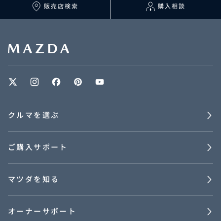
マツダを知る
販売店検索
購入相談
オーナーサポート
中古車
リコール情報
クルマを選ぶ
お問合せ/FAQ
ご購入サポート
ニュースルーム
企業・IR・採用
マツダを知る
オーナーサポート