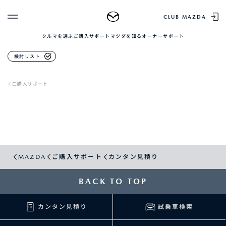
CLUB MAZDA
クルマを選ぶ
ご購入サポート
マツダを知る
オーナーサポート
ゲスト 様
検討リスト
クルマを選ぶ
ログイン
車種・グレード比較
ご購入サポート
MAZDAのSUV比較
MYページTOP
新規会員登録
QRコード
登録情報の変更
CLUB MAZDAとは
お知らせ配信の登録・解除
ご購入サポート
ログアウト
クルマ購入ガイド
MAZDA
ご購入サポート
カンタン見積り
カンタン見積り
販売店検索
試乗車検索
BACK TO TOP
購入相談
カンタン見積り
試乗車検索