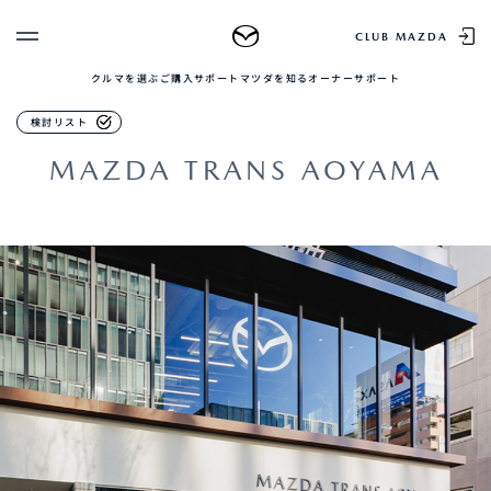
MAZDA TRANS AOYAMA
CLUB MAZDA
クルマを選ぶ
ご購入サポート
マツダを知る
オーナーサポート
ゲスト 様
クルマを選ぶ
HOW TO USE
検討リスト
ログイン
車種・グレード比較
MAZDA TRANS AOYAMA
MAZDAのSUV比較
MYページTOP
新規会員登録
QRコード
登録情報の変更
CLUB MAZDAとは
お知らせ配信の登録・解除
ご購入サポート
ログアウト
クルマ購入ガイド
カンタン見積り
販売店検索
試乗車検索
購入相談
マツダを知る