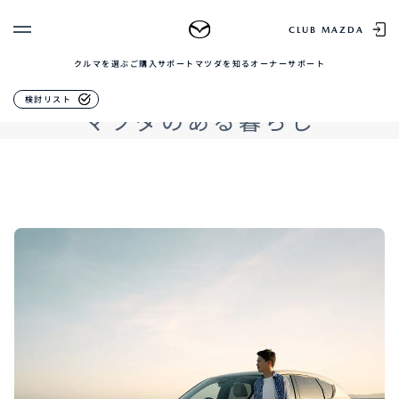
ライフスタイル
CLUB MAZDA
クルマを選ぶ
ご購入サポート
マツダを知る
オーナーサポート
ゲスト 様
クルマを選ぶ
Life with Mazda
検討リスト
マツダのある暮らし
ログイン
車種・グレード比較
MAZDAのSUV比較
MYページTOP
新規会員登録
QRコード
登録情報の変更
CLUB MAZDAとは
お知らせ配信の登録・解除
ご購入サポート
ログアウト
クルマ購入ガイド
カンタン見積り
販売店検索
試乗車検索
購入相談
マツダを知る