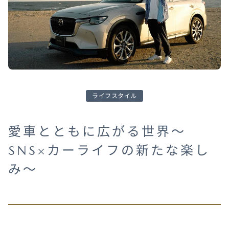
オーナーサポート
中古車
リコール情報
ライフスタイル
お問合せ/FAQ
愛車とともに広がる世界～
SNS×カーライフの新たな楽し
ニュースルーム
み～
企業・IR・採用