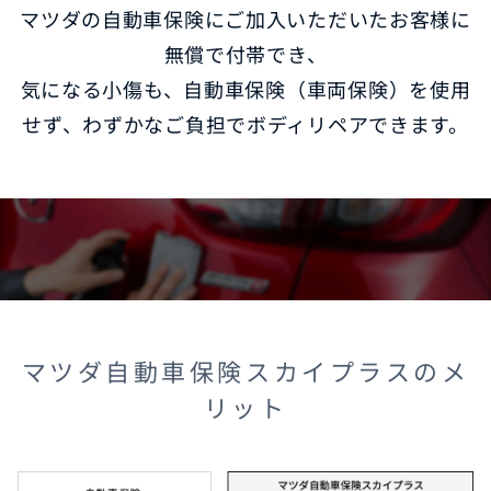
マツダの自動車保険にご加入いただいたお客様に
無償で付帯でき、
オーナーサポート
気になる小傷も、自動車保険（車両保険）を使用
せず、わずかなご負担でボディリペアできます。
中古車
リコール情報
お問合せ/FAQ
ニュースルーム
マツダ自動車保険スカイプラスのメ
企業・IR・採用
リット