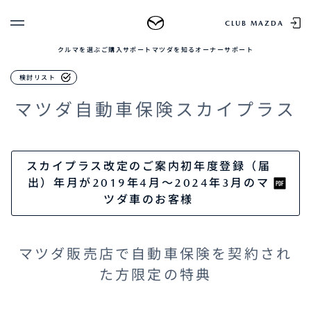
カーケア・修理
CLUB MAZDA
マツダコーティングシリーズ
パックdeメンテ
マツダ自動車
クルマを選ぶ
ご購入サポート
マツダを知る
オーナーサポート
ゲスト 様
クルマを選ぶ
検討リスト
ログイン
車種・グレード比較
マツダ自動車保険スカイプラス
MAZDAのSUV比較
MYページTOP
新規会員登録
QRコード
登録情報の変更
CLUB MAZDAとは
お知らせ配信の登録・解除
ご購入サポート
スカイプラス改定のご案内初年度登録（届
出）年月が2019年4月～2024年3月のマ
ログアウト
クルマ購入ガイド
ツダ車のお客様
カンタン見積り
販売店検索
試乗車検索
購入相談
マツダ販売店で自動車保険を契約され
た方限定の特典
マツダを知る