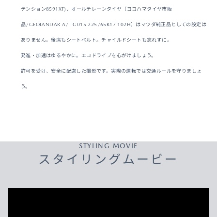
テンション8591XT)、オールテレーンタイヤ（ヨコハマタイヤ市販
品/GEOLANDAR A/T G015 225/65R17 102H）はマツダ純正品としての設定は
ありません。後席もシートベルト。チャイルドシートも忘れずに。
発進・加速はゆるやかに。エコドライブを心がけましょう。
許可を受け、安全に配慮した撮影です。実際の運転では交通ルールを守りましょ
う。
STYLING MOVIE
スタイリングムービー