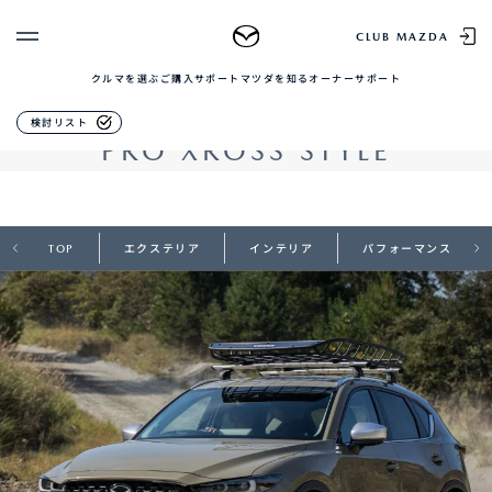
アクセサリー
CLUB MAZDA
クルマを選ぶ
ご購入サポート
マツダを知る
オーナーサポート
ゲスト 様
クルマを選ぶ
ハードな環境でも輝きをはなつ品格とタフネスの融合
検討リスト
PRO XROSS STYLE
ログイン
車種・グレード比較
MAZDAのSUV比較
MYページTOP
新規会員登録
QRコード
登録情報の変更
CLUB MAZDAとは
お知らせ配信の登録・解除
TOP
エクステリア
インテリア
パフォーマンス
ご購入サポート
ログアウト
クルマ購入ガイド
カンタン見積り
販売店検索
試乗車検索
購入相談
マツダを知る