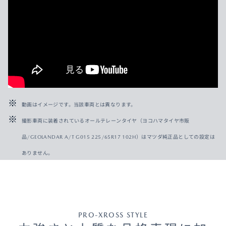
動画はイメージです。当該車両とは異なります。
撮影車両に装着されているオールテレーンタイヤ（ヨコハマタイヤ市販
品/GEOLANDAR A/T G015 225/65R17 102H）はマツダ純正品としての設定は
ありません。
PRO-XROSS STYLE