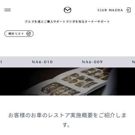
マツダのレストアサービス
CLUB MAZDA
クルマを選ぶ
ご購入サポート
マツダを知る
オーナーサポート
ゲスト 様
クルマを選ぶ
レストア完成車レコード
検討リスト
ログイン
車種・グレード比較
MAZDAのSUV比較
MYページTOP
新規会員登録
QRコード
登録情報の変更
1
NA6-010
NA6-009
CLUB MAZDAとは
お知らせ配信の登録・解除
ご購入サポート
ログアウト
クルマ購入ガイド
カンタン見積り
販売店検索
試乗車検索
購入相談
お客様のお車のレストア実施概要をご紹介しま
す。
マツダを知る