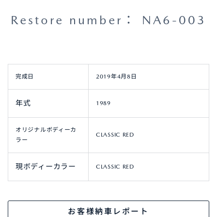
Restore number： NA6-003
オーナーサポート
中古車
完成日
2019年4月8日
リコール情報
年式
1989
お問合せ/FAQ
オリジナルボディーカ
CLASSIC RED
ニュースルーム
ラー
企業・IR・採用
現ボディーカラー
CLASSIC RED
お客様納車レポート