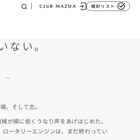
CLUB MAZDA
検討リスト
いない。
。 ―
-
MAZDA CX
80
ラージSUV
¥4,781,700〜（消費税込）
工場、そして志。
販売店検索
イベント情報
マニュアル・取扱説明
機械が順に低くうなり声をあげはじめた。
書
、ロータリーエンジンは、まだ終わってい