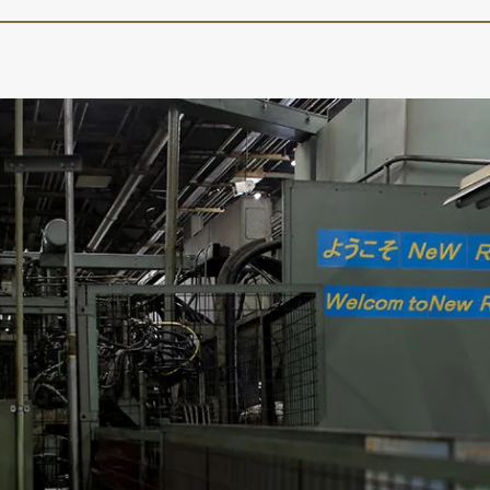
車保険
テナンスノート
延長保証
お客様
お引越しのとき
万が一の時は
のお客様
お引越しのとき
万が一の時は