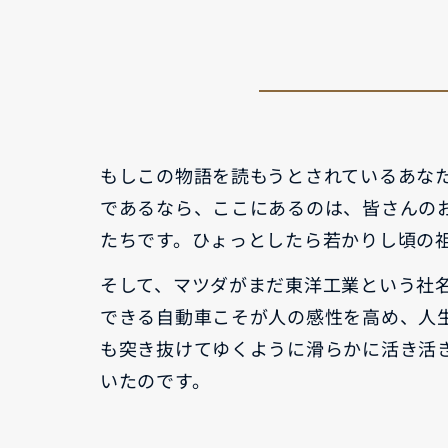
-
MAZDA MX
30
M
オーナーサポート
-
コ
ROTARY
EV
¥
コンパクトSUV
試乗車検索
購入
¥4,433,000〜（消費税込）
マツダミュージアム
CLASSIC MAZDA
マツ
中古車
メンテナンス
もしこの物語を読もうとされているあな
リコール情報
であるなら、ここにあるのは、皆さんの
たちです。ひょっとしたら若かりし頃の
お問合せ/FAQ
そして、マツダがまだ東洋工業という社
ニュースルーム
MAZDA3 SEDAN
M
中古車検索
クレ
できる自動車こそが人の感性を高め、人
セダン
ス
カーライフケア
企業・IR・採用
DISCOVER with
MAZ
も突き抜けてゆくように滑らかに活き活
¥2,750,000〜（消費税込）
¥
サービス体制
新車
MAZDA
RA
いたのです。
スポ