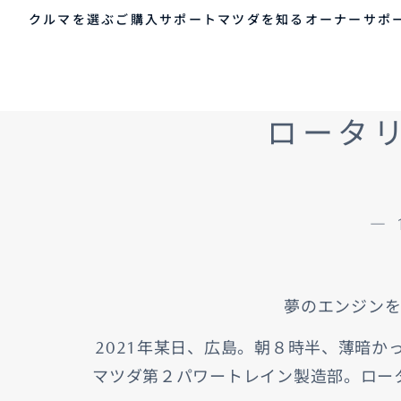
クルマを選ぶ
ストーリー
ご購入サポート
マツダを知る
オーナーサポ
ゲスト 様
クルマを選ぶ
ロータ
車種・グレード比較
MAZDAのSUV比較
MYページTOP
ご購入サポート
マツダを知る
オーナーサポート
QRコード
登録情報の変更
CLUB MAZDAとは
お知らせ配信の登録・解除
ご購入サポート
― 
-
MAZDA CX
30
新
ログアウト
クルマ購入ガイド
コンパクトSUV
ミ
カンタン見積り
¥2,640,000〜（消費税込）
¥
販売店検索
試乗車検索
夢のエンジンを
購入相談
クルマ購入ガイド
マツダの想い（ブラン
マツダコネクト
カン
MAZ
コネ
2021年某日、広島。朝８時半、薄暗
ド）
AOY
ス
マツダ第２パワートレイン製造部。ロー
マツダを知る