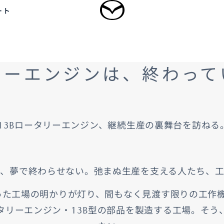
ート
ログイン
リーエンジンは、終わって
乗用車
軽自動車
商用車・特装車
福祉車両
新規会員登録
13Bロータリーエンジン、継続生産の裏舞台を訪ねる
-
-
型 MAZDA CX
5
MAZDA CX
60
ドルSUV
ラージSUV
3,300,000〜（消費税込）
¥3,828,000〜（消費税込）
、夢で終わらせない。弛まぬ生産を支える人たち、
タン見積り
DA TRANS
クティッドサービ
車種・グレード比較
MAZDA BRAND
オーナーアクセサリー
かった工場の明かりが灯り、間もなく見渡す限りの工作
AMA
SPACE OSAKA
タリーエンジン・13B型の部品を製造する工場。そう