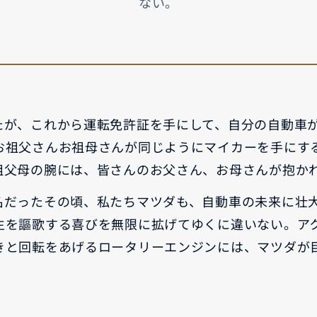
ない。
-
AZDA MX
30
MAZDA2
ンパクトSUV
コンパクト
2,935,900〜（消費税込）
¥1,720,400〜（消費税込）
相談
CX-5モニター試乗体
ダのある暮らし
実施中​
マツダつくりたいラジ
オ
たが、これから運転免許証を手にして、自分の自動車
お祖父さんお祖母さんが同じようにマイカーを手にす
祖父母の腕には、皆さんのお父さん、お母さんが抱か
名だったその頃、私たちマツダも、自動車の未来に壮
AZDA ROADSTER
MAZDA ROADSTER
ジットプラン
サポカーラインナップ
生を謳歌する喜びを無限に拡げてゆくに違いない。ア
ポーツ・オープン
RF
DA SPIRIT
MAZDA SPIRIT
きと回転をあげるロータリーエンジンには、マツダが
2,959,000〜（消費税込）
スポーツ・オープン
保証
車検・点検
CING（モーター
RACING ROADSTER
¥3,850,000〜（消費税込）
ーツ）