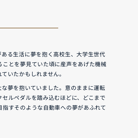
MAZDA3 FASTBACK
コンパクト・スポーツ
¥2,365,000〜（消費税込）
験
ウェブカタログのご紹
介
COMMUNITY
がある生活に夢を抱く高校生、大学生世代
ることを夢見ていた頃に産声をあげた機械
れていたかもしれません。
大な夢を抱いていました。意のままに運転
-
MAZDA CX
3
エコカーラインナップ
クセルペダルを踏み込むほどに、どこまで
コンパクトSUV
MAZDA DRIVING
目指すそのような自動車への夢があふれて
¥2,704,900〜（消費税込）
カーケア・修理
ACADEMY