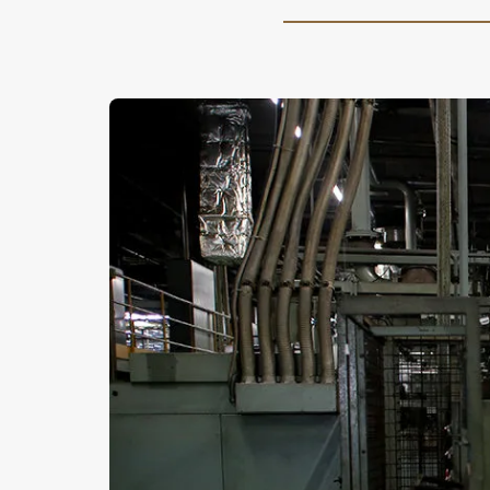
パックdeメンテ
メンテナンスパーツ
自動
メン
-
MAZDA CX
5
マツダオートリース・法人の
インフォメーション
MAZDA OFFICIAL
ミドルSUV
¥2,810,500〜（消費税込）
GOODS
リコール情報
タイムズカーレンタル
マツダオートリース
法人
インフォメーション
リコール情報
タイムズカーレンタル