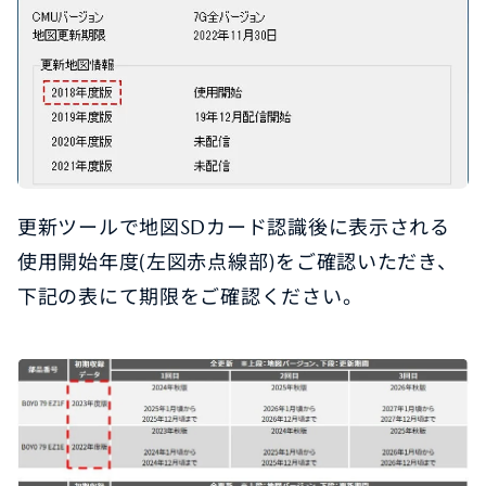
オーナーサポート
中古車
リコール情報
更新ツールで地図SDカード認識後に表示される
お問合せ/FAQ
使用開始年度(左図赤点線部)をご確認いただき、
下記の表にて期限をご確認ください。
ニュースルーム
企業・IR・採用