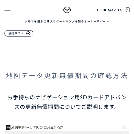
地図データ更新
CLUB MAZDA
クルマを選ぶ
ご購入サポート
マツダを知る
オーナーサポート
ゲスト 様
クルマを選ぶ
地図データ更新無償期間
検討リスト
ログイン
車種・グレード比較
MAZDAのSUV比較
MYページTOP
新規会員登録
QRコード
登録情報の変更
CLUB MAZDAとは
お知らせ配信の登録・解除
ご購入サポート
地図データ更新無償期間の確認方法
ログアウト
クルマ購入ガイド
カンタン見積り
販売店検索
お手持ちのナビゲーション用SDカードアドバン
試乗車検索
スの更新無償期間についてご説明します。
購入相談
マツダを知る