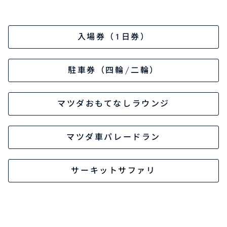
オーナーサポート
入場券（1日券）
中古車
駐車券（四輪/二輪）
リコール情報
マツダおもてなしラウンジ
お問合せ/FAQ
マツダ車パレードラン
ニュースルーム
サーキットサファリ
企業・IR・採用