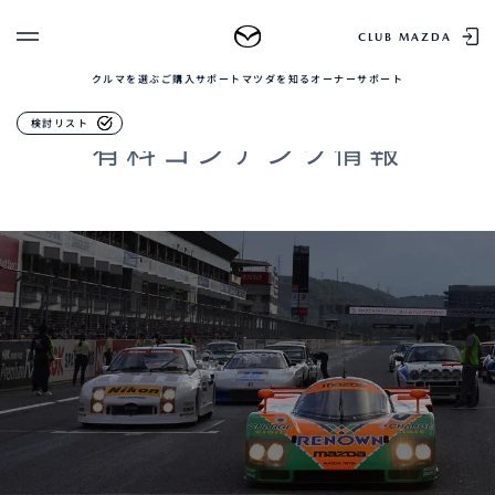
入場券（1日券）前売り・当日
CLUB MAZDA
クルマを選ぶ
ご購入サポート
マツダを知る
オーナーサポート
ゲスト 様
クルマを選ぶ
CONTENTS
検討リスト
有料コンテンツ情報
ログイン
車種・グレード比較
MAZDAのSUV比較
MYページTOP
新規会員登録
QRコード
登録情報の変更
CLUB MAZDAとは
お知らせ配信の登録・解除
ご購入サポート
ログアウト
クルマ購入ガイド
カンタン見積り
販売店検索
試乗車検索
購入相談
マツダを知る