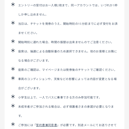
エントリーの受付はお一人様2枚まで、同一アカウントでは、いづれか1枠
しか申し込めません。
当日は、チケットを発券のうえ、開始時刻の15分前までに必ず受付をお済
ませください。
開始時刻に遅れた場合、時間の振替は出来ませんのでご注意ください。
座席は、抽選による自動採番のため選択できません。他のお客様とお隣に
なる場合がございます。
座席のご確認は、マイページまたは発券後のチケットでご確認ください。
車両のコンディションや、天候などの影響によっては内容が変更となる場
合がございます。
小学生以上で、一人でバスに乗車できる方のみ参加可能です。
未成年者がご参加される場合は、必ず保護者さまの承諾が必要となりま
す。
ご参加には「
誓約書兼同意書
」が必要です。別途メールにてお送りさせて