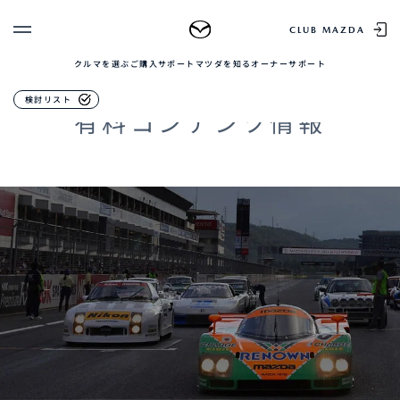
入場券（1日券）前売り・当日
CLUB MAZDA
クルマを選ぶ
ご購入サポート
マツダを知る
オーナーサポート
ゲスト 様
クルマを選ぶ
CONTENTS
検討リスト
有料コンテンツ情報
ログイン
車種・グレード比較
MAZDAのSUV比較
MYページTOP
新規会員登録
QRコード
登録情報の変更
CLUB MAZDAとは
お知らせ配信の登録・解除
ご購入サポート
ログアウト
クルマ購入ガイド
カンタン見積り
販売店検索
試乗車検索
購入相談
マツダを知る