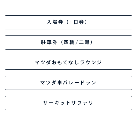
オーナーサポート
入場券（1日券）
中古車
駐車券（四輪/二輪）
リコール情報
マツダおもてなしラウンジ
お問合せ/FAQ
マツダ車パレードラン
ニュースルーム
サーキットサファリ
企業・IR・採用