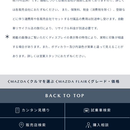
税10％込み）です。価格については販売会社が独自に定めておりますので、詳しく
は各販売会社におたずねください。 また、保険料、税金（消費税を除く）、登録な
どに伴う諸費用や各販売会社でセットする付属品の費用は別途申し受けます。自動
車リサイクル法の施行により、リサイクル料金が別途必要です。
掲載の画像はご覧いただくディスプレイの表示等の特性により、実物と印象が相違
する場合があります。また、ボディカラー及び内装色が実車と違って見えることが
あります。詳しくは営業スタッフにおたずねください。
MAZDA
クルマを選ぶ
MAZDA FLAIR
グレード・価格
BACK TO TOP
カンタン見積り
試乗車検索
販売店検索
購入相談