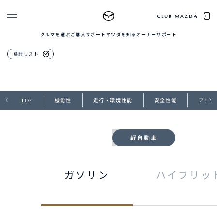
MAZDA FLAIR
CLUB MAZDA
クルマを選ぶ
ご購入サポート
マツダを知る
オーナーサポート
ゲスト 様
クルマを選ぶ
グレード・価格
検討リスト
ログイン
車種・グレード比較
MAZDAのSUV比較
MYページTOP
新規会員登録
QRコード
登録情報の変更
TOP
機能性
走行・環境性能
安全性能
アクセ
CLUB MAZDAとは
お知らせ配信の登録・解除
ご購入サポート
ログアウト
クルマ購入ガイド
軽自動車
カンタン見積り
販売店検索
試乗車検索
購入相談
ガソリン
ハイブリッ
マツダを知る