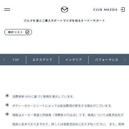
アクセサリー
CLUB MAZDA
クルマを選ぶ
ご購入サポート
マツダを知る
オーナーサポート
ゲスト 様
クルマを選ぶ
スタイリングシミュレーション
検討リスト
ログイン
車種・グレード比較
MAZDAのSUV比較
MYページTOP
新規会員登録
QRコード
登録情報の変更
TOP
エクステリア
インテリア
パフォーマンス
CLUB MAZDAとは
お知らせ配信の登録・解除
ご購入サポート
ログアウト
クルマ購入ガイド
カンタン見積り
販売店検索
試乗車検索
消費税率10％に基づく価格を表示しています。
購入相談
ボディーカラーとシートによっては追加費用が発生する場合がございます。
価格はメーカー希望小売価格（消費税10％込み）です。価格については販売会社が
マツダを知る
独自に定めておりますので、詳しくは各販売会社におたずねください。 また、保険