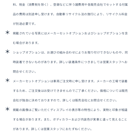
料、税金（消費税を除く）、登録などに伴う諸費用や各販売会社でセットする付属
品の費用は別途申し受けます。自動車リサイクル法の施行により、リサイクル料金
オーナーサポート
が別途必要です。
掲載されている写真にはメーカーセットオプションおよびショップオプションを含
中古車
む場合があります。
ショップオプションは、お選びの組み合わせによりお取り付けできないものや、同
リコール情報
時装着できないものがあります。詳しい装着条件につきましては営業スタッフへお
お問合せ/FAQ
問合せください。
メーカーセットオプションは車両ご注文時に申し受けます。メーカーの工場で装着
ニュースルーム
するため、ご注文後はお受けできませんのでご了承ください。価格については販売
会社が独自に決めておりますので、詳しくは販売会社にお問合せください。
企業・IR・採用
掲載の画像はご覧いただくディスプレイの表示等の特性により、実物と印象が相違
する場合があります。また、ボディカラーおよび内装色が実車と違って見えること
があります。詳しくは営業スタッフにおたずねください。