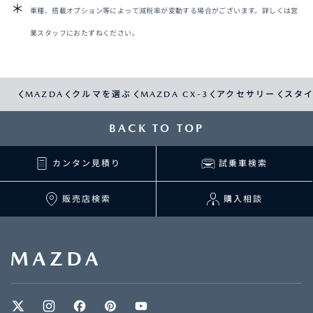
車種、搭載オプション等によって減税率が変動する場合がございます。詳しくは営
業スタッフにおたずねください。
MAZDA
クルマを選ぶ
MAZDA CX-3
アクセサリー
スタ
BACK TO TOP
カンタン見積り
試乗車検索
販売店検索
購入相談