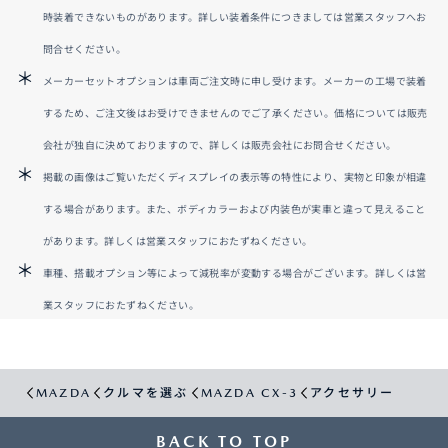
時装着できないものがあります。詳しい装着条件につきましては営業スタッフへお
問合せください。
メーカーセットオプションは車両ご注文時に申し受けます。メーカーの工場で装着
するため、ご注文後はお受けできませんのでご了承ください。価格については販売
会社が独自に決めておりますので、詳しくは販売会社にお問合せください。
掲載の画像はご覧いただくディスプレイの表示等の特性により、実物と印象が相違
する場合があります。また、ボディカラーおよび内装色が実車と違って見えること
があります。詳しくは営業スタッフにおたずねください。
車種、搭載オプション等によって減税率が変動する場合がございます。詳しくは営
業スタッフにおたずねください。
MAZDA
クルマを選ぶ
MAZDA CX-3
アクセサリー
BACK TO TOP