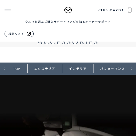
MAZDA CX-3
CLUB MAZDA
クルマを選ぶ
ご購入サポート
マツダを知る
オーナーサポート
ゲスト 様
クルマを選ぶ
アクセサリー
検討リスト
ACCESSORIES
ログイン
車種・グレード比較
MAZDAのSUV比較
MYページTOP
新規会員登録
QRコード
登録情報の変更
CLUB MAZDAとは
お知らせ配信の登録・解除
TOP
エクステリア
インテリア
パフォーマンス
ご購入サポート
ログアウト
クルマ購入ガイド
カンタン見積り
販売店検索
試乗車検索
購入相談
マツダを知る