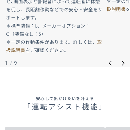
＊一定の
と､画面表示と警報音によって運転者に休憩
扱説明書
を促し、長距離移動などでの安心・安全をサ
ポートします。
＊標準装備：L、メーカーオプション：
G（装備なし：S）
＊一定の作動条件があります。詳しくは、
取
扱説明書
をご確認ください。
1
/
9
安心して出かけたいを叶える
「運転アシスト機能」