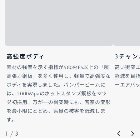
高強度ボディ
3チャン
素材の強度を示す指標が980MPa以上の「超
高い衝突
高張力鋼板」を多く使用し、軽量で高強度な
軽減を目
ボディを実現しました。バンパービームに
ーエアバ
は、2000Mpaのホットスタンプ鋼板をマツ
ダ初採用。万が一の衝突時にも、客室の変形
を最小限にとどめ、乗員の被害を低減しま
す。
1
/
3