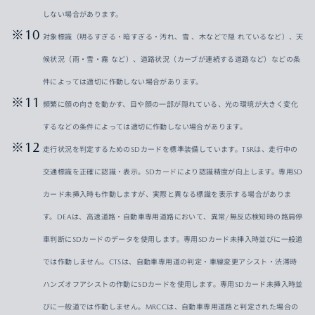
しない場合があります。
対象標識（明るすぎる・暗すぎる・汚れ、雪 、木などで隠 れているなど）、天
候状況（雨・雪・霧 など）、道路状況（カーブが連続する道路など）などの条
件によっては適切に作動しない場合があります。
頻繁に顔の向きを動かす、目や顔の一部が隠れている、光の環境が大きく変化
するなどの条件によっては適切に作動しない場合があります。
走行状況を判定するためのSDカードを標準装備しています。TSRは、走行中の
交通標識を正確に認識・表示。SDカードにより認識精度が向上します。専用SD
カード未挿入時も作動しますが、実際と異なる標識を表示する場合がありま
す。DEAは、高速道路・自動車専用道路において、異常/無反応検知時の路肩停
車判断にSDカードのデータを使用します。専用SDカード未挿入時並びに一般道
では作動しません。CTSは、自動車専用道の判定・車線変更アシスト・渋滞時
ハンズオフアシストの作動にSDカードを使用します。専用SDカード未挿入時並
びに一般道では作動しません。MRCCは、自動車専用道路と判定された場合の