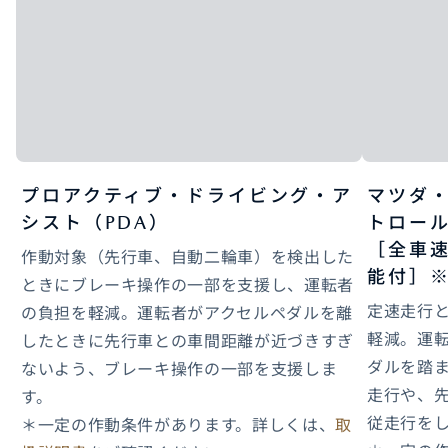
プロアクティブ・ドライビング・ア
マツダ
シスト（PDA）
トロール
［全車
作動対象（先行車、自動二輪車）を検出した
能付］※
ときにブレーキ操作の一部を支援し、運転者
定速走行
の負担を軽減。運転者がアクセルペダルを離
軽減。運
したときに先行車との車間距離が近づきすぎ
ダルを踏
ないよう、ブレーキ操作の一部を支援しま
走行や、
す。
従走行を
＊一定の作動条件があります。詳しくは、
取