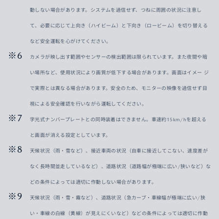
動しない場合があります。システムを過信せず、つねに周囲の状況に注意し
て、必要に応じて上向き（ハイビーム）と下向き（ロービーム）を切り替える
など安全運転を心がけてください。
カメラが映し出す範囲やセンサーの検出範囲は限られています。また夜間や暗
い場所など、使用状況により画質が低下する場合があります。画面はイメー ジ
で実際とは異なる場合があります。安全のため、モニターの映像を過信せず目
視による安全確認を行いながら運転してください。
字光式ナンバープレートとの同時装着はできません。車速約15km/hを超える
と画面が消える設定としています。
天候状況（雨・雪など）、接近車両の状況（自車に接近してこない、速度差が
なく長時間並走しているなど）、道路状況（道路幅が極端に広い/狭いなど）な
どの条件によっては適切に作動しない場合があります。
天候状況（雨・雪・霧など）、道路状況（急カーブ・車線幅が極端に広い/狭
い・車線の白線（黄線）が見えにくいなど）などの条件によっては適切に作動