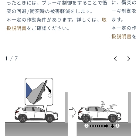
に、衝突
ったときには、ブレーキ制御をすることで衝
ーキ制御
突の回避/衝突時の被害軽減をします。
ます。
＊一定の作動条件があります。詳しくは、
取
＊一定の
扱説明書
をご確認ください。
扱説明書
1
/
7