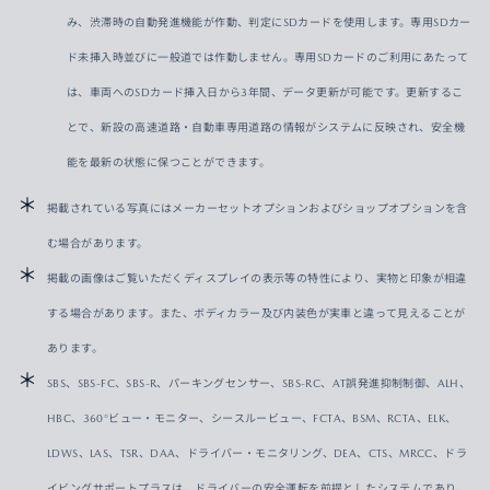
み、渋滞時の自動発進機能が作動、判定にSDカードを使用します。専用SDカー
ド未挿入時並びに一般道では作動しません。専用SDカードのご利用にあたって
は、車両へのSDカード挿入日から3年間、データ更新が可能です。更新するこ
とで、新設の高速道路・自動車専用道路の情報がシステムに反映され、安全機
能を最新の状態に保つことができます。​
掲載されている写真にはメーカーセットオプションおよびショップオプションを含
む場合があります。
掲載の画像はご覧いただくディスプレイの表示等の特性により、実物と印象が相違
する場合があります。また、ボディカラー及び内装色が実車と違って見えることが
あります。
SBS、SBS-FC、SBS-R、パーキングセンサー、SBS-RC、AT誤発進抑制制御、ALH、
HBC、360°ビュー・モニター、シースルービュー、FCTA、BSM、RCTA、ELK、
LDWS、LAS、TSR、DAA、ドライバー・モニタリング、DEA、CTS、MRCC、ドラ
イビングサポートプラスは、ドライバーの安全運転を前提としたシステムであり、