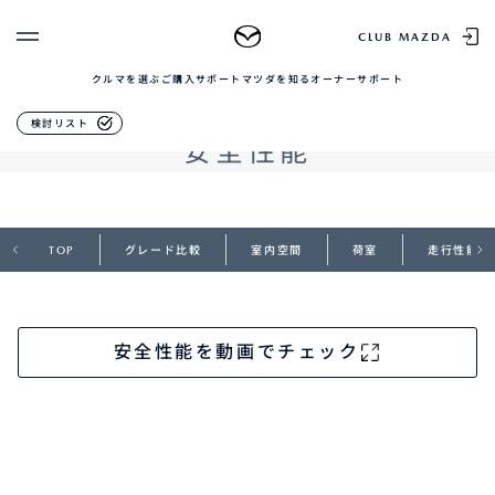
MAZDA CX-5
CLUB MAZDA
クルマを選ぶ
ご購入サポート
マツダを知る
オーナーサポート
ゲスト 様
クルマを選ぶ
安心して出かけたいを叶える
検討リスト
安全性能
ログイン
車種・グレード比較
MAZDAのSUV比較
MYページTOP
新規会員登録
QRコード
登録情報の変更
CLUB MAZDAとは
お知らせ配信の登録・解除
TOP
グレード比較
室内空間
荷室
走行性能
ご購入サポート
ログアウト
クルマ購入ガイド
カンタン見積り
販売店検索
安全性能を動画でチェック
試乗車検索
購入相談
マツダを知る