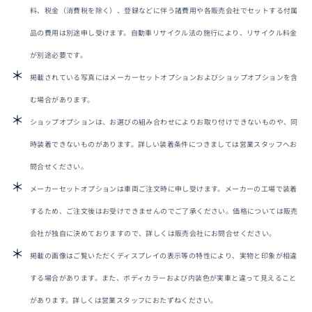
料、税金（消費税を除く）、登録などに伴う諸費用や各販売会社でセットする付属
品の費用は別途申し受けます。自動車リサイクル法の施行により、リサイクル料金
オーナーサポート
が別途必要です。
掲載されている写真にはメーカーセットオプションおよびショップオプションを含
中古車
む場合があります。
ショップオプションは、お選びの組み合わせによりお取り付けできないものや、同
リコール情報
時装着できないものがあります。詳しい装着条件につきましては営業スタッフへお
お問合せ/FAQ
問合せください。
メーカーセットオプションは車両ご注文時に申し受けます。メーカーの工場で装着
ニュースルーム
するため、ご注文後はお受けできませんのでご了承ください。価格については販売
会社が独自に決めておりますので、詳しくは販売会社にお問合せください。
企業・IR・採用
掲載の画像はご覧いただくディスプレイの表示等の特性により、実物と印象が相違
する場合があります。また、ボディカラーおよび内装色が実車と違って見えること
があります。詳しくは営業スタッフにおたずねください。