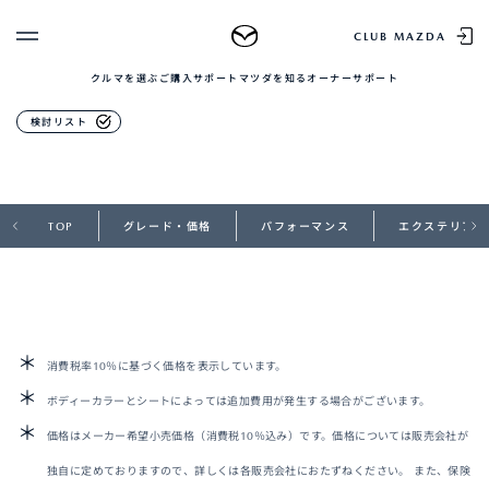
アクセサリー
CLUB MAZDA
クルマを選ぶ
ご購入サポート
マツダを知る
オーナーサポート
ゲスト 様
クルマを選ぶ
スタイリングシミュレーション
検討リスト
ログイン
車種・グレード比較
MAZDAのSUV比較
MYページTOP
新規会員登録
QRコード
登録情報の変更
TOP
グレード・価格
パフォーマンス
エクステリア
CLUB MAZDAとは
お知らせ配信の登録・解除
ご購入サポート
ログアウト
クルマ購入ガイド
カンタン見積り
販売店検索
試乗車検索
消費税率10％に基づく価格を表示しています。
購入相談
ボディーカラーとシートによっては追加費用が発生する場合がございます。
価格はメーカー希望小売価格（消費税10％込み）です。価格については販売会社が
マツダを知る
独自に定めておりますので、詳しくは各販売会社におたずねください。 また、保険