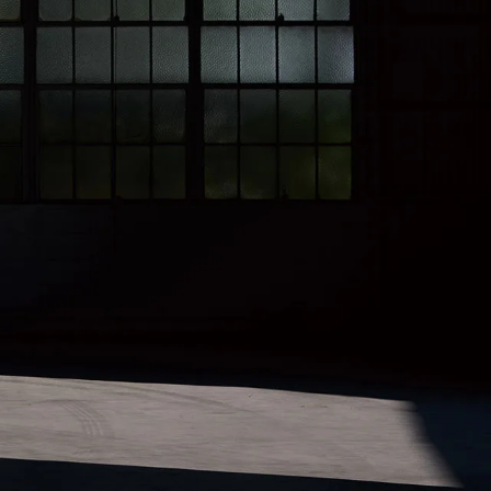
MAZDA3 FASTBACK
コンパクト・スポーツ
¥2,365,000〜（消費税込）
験
ウェブカタログのご紹
介
COMMUNITY
-
MAZDA CX
3
エコカーラインナップ
コンパクトSUV
MAZDA DRIVING
¥2,704,900〜（消費税込）
カーケア・修理
ACADEMY