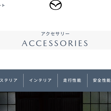
ート
ログイン
アクセサリー
乗用車
軽自動車
商用車・特装車
福祉車両
ACCESSORIES
新規会員登録
-
-
型 MAZDA CX
5
MAZDA CX
60
ドルSUV
ラージSUV
3,300,000〜（消費税込）
¥3,828,000〜（消費税込）
ステリア
インテリア
走行性能
安全性
タン見積り
DA TRANS
クティッドサービ
車種・グレード比較
MAZDA BRAND
オーナーアクセサリー
AMA
SPACE OSAKA