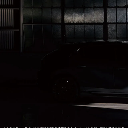
-
MAZDA MX
30
M
オーナーサポート
-
コ
ROTARY
EV
¥
コンパクトSUV
試乗車検索
購入
¥4,433,000〜（消費税込）
マツダミュージアム
CLASSIC MAZDA
マツ
中古車
メンテナンス
リコール情報
お問合せ/FAQ
ニュースルーム
MAZDA3 SEDAN
M
中古車検索
クレ
セダン
ス
カーライフケア
企業・IR・採用
DISCOVER with
MAZ
¥2,750,000〜（消費税込）
¥
サービス体制
新車
MAZDA
RA
スポ