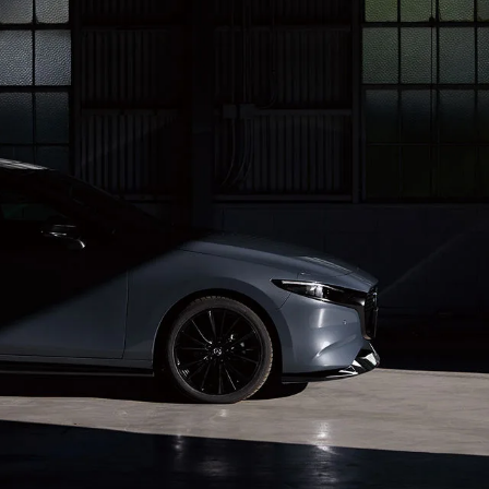
-
AZDA MX
30
MAZDA2
ンパクトSUV
コンパクト
2,935,900〜（消費税込）
¥1,720,400〜（消費税込）
相談
CX-5モニター試乗体
ダのある暮らし
実施中​
マツダつくりたいラジ
オ
AZDA ROADSTER
MAZDA ROADSTER
ジットプラン
サポカーラインナップ
ポーツ・オープン
RF
DA SPIRIT
MAZDA SPIRIT
2,959,000〜（消費税込）
スポーツ・オープン
保証
車検・点検
CING（モーター
RACING ROADSTER
¥3,850,000〜（消費税込）
ーツ）