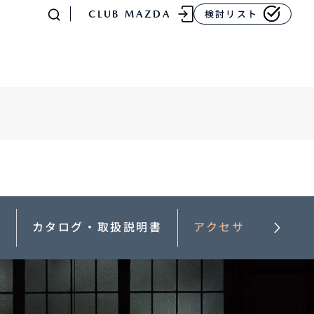
CLUB MAZDA
検討リスト
-
MAZDA CX
80
ラージSUV
¥4,781,700〜（消費税込）
能
カタログ・取扱説明書
アクセサリー
販売店検索
イベント情報
マニュアル・取扱説明
書