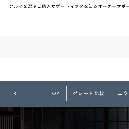
クルマを選ぶ
MAZDA3
ご購入サポート
マツダを知る
オーナーサポ
ゲスト 様
クルマを選ぶ
車種・グレード比較
MAZDAのSUV比較
MYページTOP
ご購入サポート
マツダを知る
オーナーサポート
QRコード
登録情報の変更
CLUB MAZDAとは
お知らせ配信の登録・解除
ご購入サポート
-
MAZDA CX
30
新
ログアウト
クルマ購入ガイド
コンパクトSUV
ミ
カンタン見積り
¥2,640,000〜（消費税込）
¥
販売店検索
TOP
グレード比較
エク
試乗車検索
購入相談
クルマ購入ガイド
マツダの想い（ブラン
マツダコネクト
カン
MAZ
コネ
ド）
AOY
ス
マツダを知る