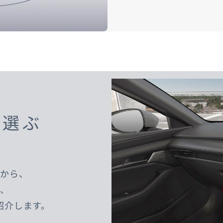
ら選ぶ
品から、
、
紹介します。