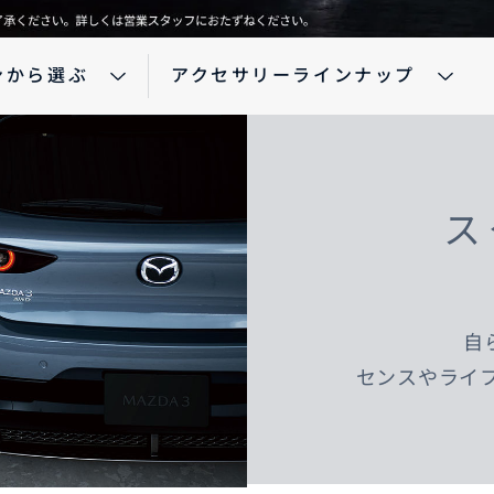
ンから選ぶ
アクセサリーラインナップ
車保険
テナンスノート
延長保証
お客様
お引越しのとき
万が一の時は
ス
自
のお客様
センスやライフ
お引越しのとき
万が一の時は