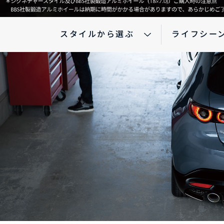
スタイルから選ぶ
ライフシー
パックdeメンテ
メンテナンスパーツ
自動
メン
-
MAZDA CX
5
マツダオートリース・法人の
インフォメーション
MAZDA OFFICIAL
ミドルSUV
¥2,810,500〜（消費税込）
GOODS
リコール情報
タイムズカーレンタル
マツダオートリース
法人
インフォメーション
リコール情報
タイムズカーレンタル