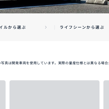
車保険
テナンスノート
延長保証
イルから選ぶ
ライフシーンから選ぶ
お客様
お引越しのとき
万が一の時は
の写真は開発車両を使用しています。実際の量産仕様とは異なる場合
のお客様
お引越しのとき
万が一の時は