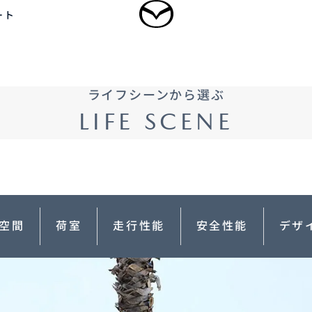
ート
ログイン
ライフシーンから選ぶ
乗用車
軽自動車
商用車・特装車
福祉車両
LIFE SCENE
新規会員登録
-
-
型 MAZDA CX
5
MAZDA CX
60
ドルSUV
ラージSUV
3,300,000〜（消費税込）
¥3,828,000〜（消費税込）
空間
荷室
走行性能
安全性能
デザ
タン見積り
DA TRANS
クティッドサービ
車種・グレード比較
MAZDA BRAND
オーナーアクセサリー
AMA
SPACE OSAKA