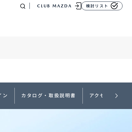
CLUB MAZDA
検討リスト
-
MAZDA CX
80
ラージSUV
¥4,781,700〜（消費税込）
イン
カタログ・取扱説明書
アクセサリー
販売店検索
イベント情報
マニュアル・取扱説明
書