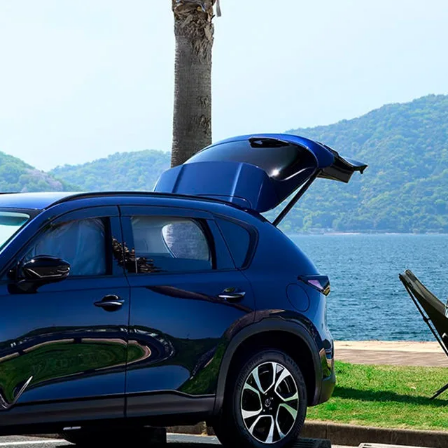
-
AZDA MX
30
MAZDA2
ンパクトSUV
コンパクト
2,935,900〜（消費税込）
¥1,720,400〜（消費税込）
相談
CX-5モニター試乗体
ダのある暮らし
実施中​
マツダつくりたいラジ
オ
AZDA ROADSTER
MAZDA ROADSTER
ジットプラン
サポカーラインナップ
ポーツ・オープン
RF
DA SPIRIT
MAZDA SPIRIT
2,959,000〜（消費税込）
スポーツ・オープン
保証
車検・点検
CING（モーター
RACING ROADSTER
¥3,850,000〜（消費税込）
ーツ）