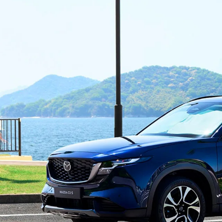
-
MAZDA MX
30
M
オーナーサポート
-
コ
ROTARY
EV
¥
コンパクトSUV
試乗車検索
購入
¥4,433,000〜（消費税込）
マツダミュージアム
CLASSIC MAZDA
マツ
中古車
メンテナンス
リコール情報
お問合せ/FAQ
ニュースルーム
MAZDA3 SEDAN
M
中古車検索
クレ
セダン
ス
カーライフケア
企業・IR・採用
DISCOVER with
MAZ
¥2,750,000〜（消費税込）
¥
サービス体制
新車
MAZDA
RA
スポ