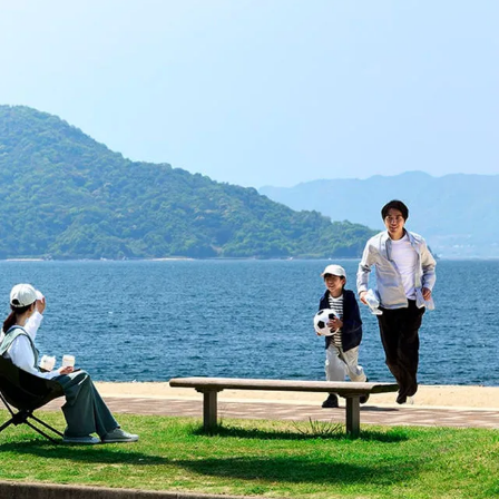
MAZDA3 FASTBACK
コンパクト・スポーツ
¥2,365,000〜（消費税込）
験
ウェブカタログのご紹
介
COMMUNITY
-
MAZDA CX
3
エコカーラインナップ
コンパクトSUV
MAZDA DRIVING
¥2,704,900〜（消費税込）
カーケア・修理
ACADEMY