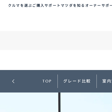
クルマを選ぶ
アクセサリー
ご購入サポート
マツダを知る
オーナーサポ
ゲスト 様
クルマを選ぶ
車種・グレード比較
MAZDAのSUV比較
MYページTOP
ご購入サポート
マツダを知る
オーナーサポート
QRコード
登録情報の変更
CLUB MAZDAとは
お知らせ配信の登録・解除
ご購入サポート
-
MAZDA CX
30
新
ログアウト
クルマ購入ガイド
コンパクトSUV
ミ
カンタン見積り
¥2,640,000〜（消費税込）
¥
販売店検索
TOP
グレード比較
室内
試乗車検索
購入相談
クルマ購入ガイド
マツダの想い（ブラン
マツダコネクト
カン
MAZ
コネ
ド）
AOY
ス
マツダを知る