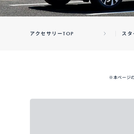
パックdeメンテ
メンテナンスパーツ
自動
メン
アクセサリーTOP
スタ
-
MAZDA CX
5
マツダオートリース・法人の
インフォメーション
MAZDA OFFICIAL
ミドルSUV
¥2,810,500〜（消費税込）
GOODS
リコール情報
タイムズカーレンタル
※本ページ
マツダオートリース
法人
インフォメーション
リコール情報
タイムズカーレンタル