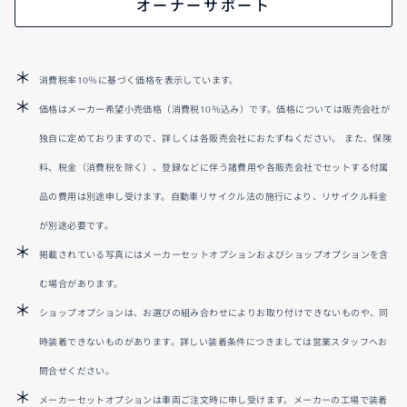
オーナーサポート
消費税率10％に基づく価格を表示しています。
価格はメーカー希望小売価格（消費税10％込み）です。価格については販売会社が
独自に定めておりますので、詳しくは各販売会社におたずねください。 また、保険
料、税金（消費税を除く）、登録などに伴う諸費用や各販売会社でセットする付属
品の費用は別途申し受けます。自動車リサイクル法の施行により、リサイクル料金
が別途必要です。
掲載されている写真にはメーカーセットオプションおよびショップオプションを含
む場合があります。
ショップオプションは、お選びの組み合わせによりお取り付けできないものや、同
時装着できないものがあります。詳しい装着条件につきましては営業スタッフへお
問合せください。
メーカーセットオプションは車両ご注文時に申し受けます。メーカーの工場で装着