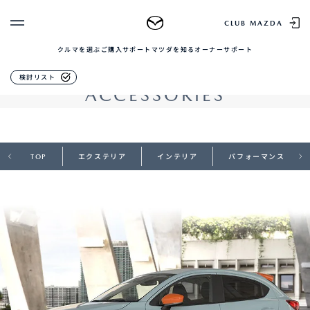
MAZDA2
CLUB MAZDA
クルマを選ぶ
ご購入サポート
マツダを知る
オーナーサポート
ゲスト 様
クルマを選ぶ
アクセサリー
検討リスト
ACCESSORIES
ログイン
車種・グレード比較
MAZDAのSUV比較
MYページTOP
新規会員登録
QRコード
登録情報の変更
CLUB MAZDAとは
お知らせ配信の登録・解除
TOP
エクステリア
インテリア
パフォーマンス
ご購入サポート
ログアウト
クルマ購入ガイド
カンタン見積り
販売店検索
試乗車検索
購入相談
マツダを知る