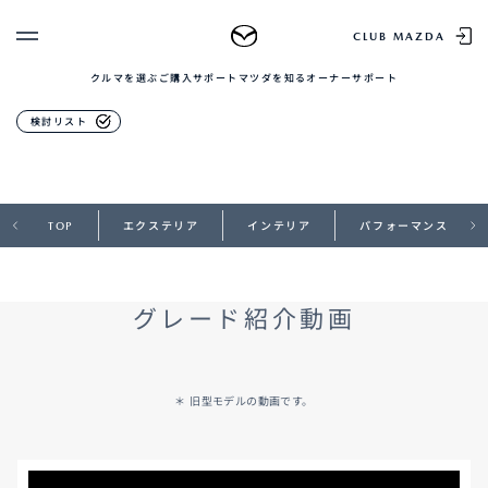
MAZDA2
CLUB MAZDA
クルマを選ぶ
ご購入サポート
マツダを知る
オーナーサポート
ゲスト 様
クルマを選ぶ
商品説明ショートムービー
検討リスト
ログイン
車種・グレード比較
MAZDAのSUV比較
MYページTOP
新規会員登録
QRコード
登録情報の変更
TOP
エクステリア
インテリア
パフォーマンス
CLUB MAZDAとは
お知らせ配信の登録・解除
ご購入サポート
ログアウト
クルマ購入ガイド
グレード紹介動画
カンタン見積り
販売店検索
試乗車検索
購入相談
＊ 旧型モデルの動画です。
マツダを知る