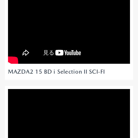
オーナーサポート
中古車
リコール情報
MAZDA2 15 BD i Selection II SCI-FI
お問合せ/FAQ
ニュースルーム
企業・IR・採用