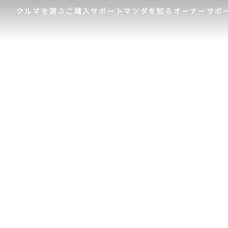
クルマを選ぶ
ご購入サポート
マツダを知る
オーナーサポ
ゲスト 様
クルマを選ぶ
車種・グレード比較
MAZDAのSUV比較
MYページTOP
ご購入サポート
マツダを知る
オーナーサポート
QRコード
登録情報の変更
CLUB MAZDAとは
お知らせ配信の登録・解除
ご購入サポート
-
MAZDA CX
30
新
ログアウト
クルマ購入ガイド
コンパクトSUV
ミ
カンタン見積り
¥2,640,000〜（消費税込）
¥
販売店検索
試乗車検索
購入相談
クルマ購入ガイド
マツダの想い（ブラン
マツダコネクト
カン
MAZ
コネ
ド）
AOY
ス
マツダを知る