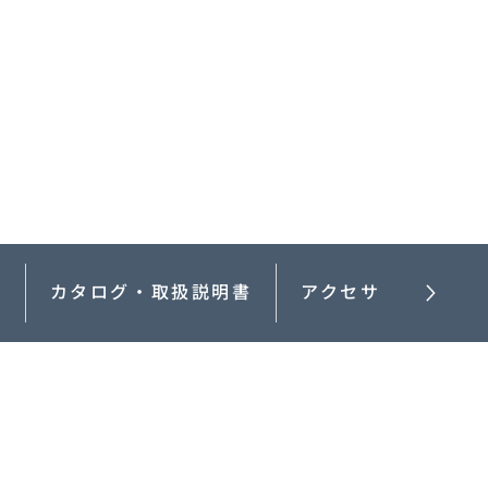
MAZDA3 FASTBACK
コンパクト・スポーツ
¥2,365,000〜（消費税込）
験
ウェブカタログのご紹
介
COMMUNITY
能
カタログ・取扱説明書
アクセサリー
-
MAZDA CX
3
エコカーラインナップ
コンパクトSUV
MAZDA DRIVING
¥2,704,900〜（消費税込）
カーケア・修理
ACADEMY