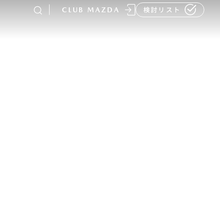
CLUB MAZDA
検討リスト
-
MAZDA CX
80
ラージSUV
¥4,781,700〜（消費税込）
販売店検索
イベント情報
マニュアル・取扱説明
書