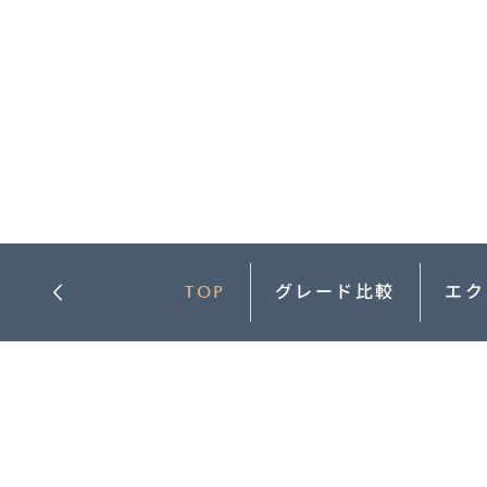
-
MAZDA MX
30
M
オーナーサポート
-
コ
ROTARY
EV
¥
コンパクトSUV
試乗車検索
購入
¥4,433,000〜（消費税込）
マツダミュージアム
CLASSIC MAZDA
マツ
中古車
メンテナンス
リコール情報
お問合せ/FAQ
TOP
グレード比較
エク
ニュースルーム
MAZDA3 SEDAN
M
中古車検索
クレ
セダン
ス
カーライフケア
企業・IR・採用
DISCOVER with
MAZ
¥2,750,000〜（消費税込）
¥
サービス体制
新車
MAZDA
RA
スポ