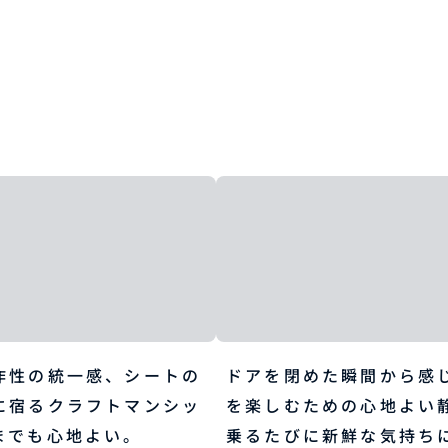
作性の統一感、シートの
ドアを閉めた瞬間から感
に宿るクラフトマンシッ
を楽しむための心地よい
までも心地よい。
乗るたびに新鮮な気持ち