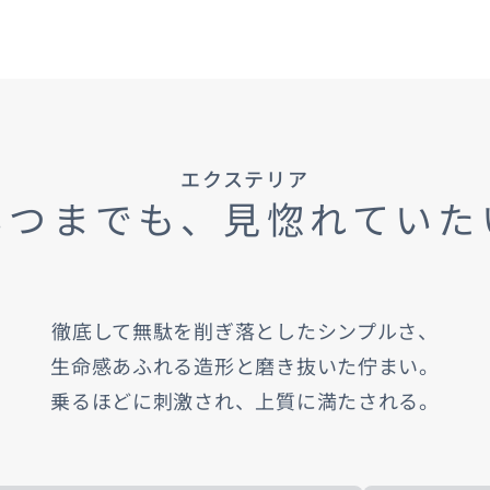
車保険
テナンスノート
延長保証
お客様
エクステリア
お引越しのとき
万が一の時は
いつまでも、見惚れていた
徹底して無駄を削ぎ落としたシンプルさ、​
のお客様
生命感あふれる造形と磨き抜いた佇まい。​
乗るほどに刺激され、上質に満たされる。
お引越しのとき
万が一の時は