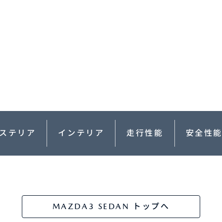
-
AZDA MX
30
MAZDA2
ンパクトSUV
コンパクト
2,935,900〜（消費税込）
¥1,720,400〜（消費税込）
相談
CX-5モニター試乗体
ダのある暮らし
実施中​
マツダつくりたいラジ
オ
ステリア
インテリア
走行性能
安全性
AZDA ROADSTER
MAZDA ROADSTER
ジットプラン
サポカーラインナップ
ポーツ・オープン
RF
DA SPIRIT
MAZDA SPIRIT
2,959,000〜（消費税込）
スポーツ・オープン
保証
車検・点検
CING（モーター
RACING ROADSTER
¥3,850,000〜（消費税込）
ーツ）
MAZDA3 SEDAN トップへ