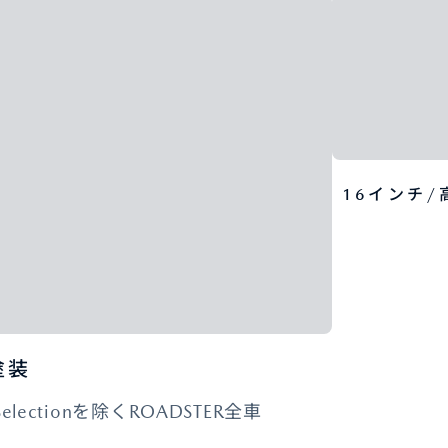
16インチ/
塗装
 Selectionを除くROADSTER全車