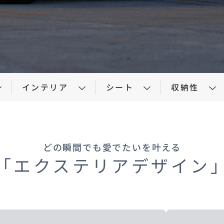
車保険
テナンスノート
延長保証
お客様
お引越しのとき
万が一の時は
インテリア
シート
収納性
どの瞬間でも愛でたいを叶える
「エクステリアデザイン
のお客様
お引越しのとき
万が一の時は