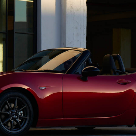
-
AZDA MX
30
MAZDA2
ンパクトSUV
コンパクト
2,935,900〜（消費税込）
¥1,720,400〜（消費税込）
相談
CX-5モニター試乗体
ダのある暮らし
実施中​
マツダつくりたいラジ
オ
AZDA ROADSTER
MAZDA ROADSTER
ジットプラン
サポカーラインナップ
ポーツ・オープン
RF
DA SPIRIT
MAZDA SPIRIT
2,959,000〜（消費税込）
スポーツ・オープン
保証
車検・点検
CING（モーター
RACING ROADSTER
¥3,850,000〜（消費税込）
ーツ）