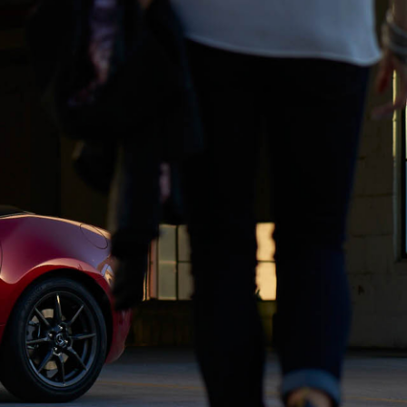
MAZDA3 FASTBACK
コンパクト・スポーツ
¥2,365,000〜（消費税込）
験
ウェブカタログのご紹
介
COMMUNITY
-
MAZDA CX
3
エコカーラインナップ
コンパクトSUV
MAZDA DRIVING
¥2,704,900〜（消費税込）
カーケア・修理
ACADEMY