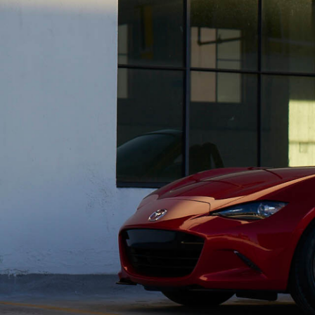
-
MAZDA MX
30
M
オーナーサポート
-
コ
ROTARY
EV
¥
コンパクトSUV
試乗車検索
購入
¥4,433,000〜（消費税込）
マツダミュージアム
CLASSIC MAZDA
マツ
中古車
メンテナンス
リコール情報
お問合せ/FAQ
ニュースルーム
MAZDA3 SEDAN
M
中古車検索
クレ
セダン
ス
カーライフケア
企業・IR・採用
DISCOVER with
MAZ
¥2,750,000〜（消費税込）
¥
サービス体制
新車
MAZDA
RA
スポ