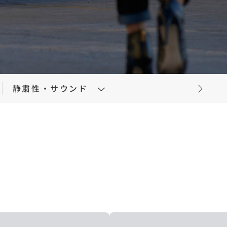
コーティング
法規情報
静粛性・サウンド
」
法規情報