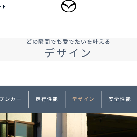
ート
ログイン
どの瞬間でも愛でたいを叶える
乗用車
軽自動車
商用車・特装車
福祉車両
デザイン
新規会員登録
-
-
型 MAZDA CX
5
MAZDA CX
60
ドルSUV
ラージSUV
3,300,000〜（消費税込）
¥3,828,000〜（消費税込）
プンカー
走行性能
デザイン
安全性能
タン見積り
DA TRANS
クティッドサービ
車種・グレード比較
MAZDA BRAND
オーナーアクセサリー
AMA
SPACE OSAKA