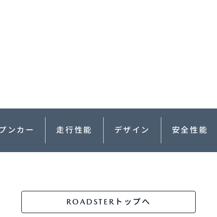
-
AZDA MX
30
MAZDA2
ンパクトSUV
コンパクト
2,935,900〜（消費税込）
¥1,720,400〜（消費税込）
相談
CX-5モニター試乗体
ダのある暮らし
実施中​
マツダつくりたいラジ
オ
プンカー
走行性能
デザイン
安全性能
AZDA ROADSTER
MAZDA ROADSTER
ジットプラン
サポカーラインナップ
ポーツ・オープン
RF
DA SPIRIT
MAZDA SPIRIT
2,959,000〜（消費税込）
スポーツ・オープン
保証
車検・点検
CING（モーター
RACING ROADSTER
¥3,850,000〜（消費税込）
ーツ）
ROADSTERトップへ