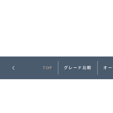
-
MAZDA MX
30
M
オーナーサポート
-
コ
ROTARY
EV
¥
コンパクトSUV
試乗車検索
購入
¥4,433,000〜（消費税込）
マツダミュージアム
CLASSIC MAZDA
マツ
中古車
メンテナンス
リコール情報
お問合せ/FAQ
TOP
グレード比較
オー
ニュースルーム
MAZDA3 SEDAN
M
中古車検索
クレ
セダン
ス
カーライフケア
企業・IR・採用
DISCOVER with
MAZ
¥2,750,000〜（消費税込）
¥
サービス体制
新車
MAZDA
RA
スポ