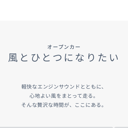
車保険
テナンスノート
延長保証
お客様
オープンカー
お引越しのとき
万が一の時は
風とひとつになりたい
軽快なエンジンサウンドとともに、
のお客様
心地よい風をまとって走る。
そんな贅沢な時間が、ここにある。
お引越しのとき
万が一の時は