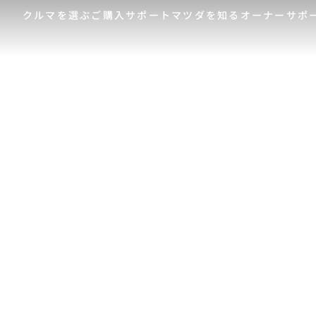
クルマを選ぶ
ご購入サポート
マツダを知る
オーナーサポ
ゲスト 様
クルマを選ぶ
車種・グレード比較
MAZDAのSUV比較
MYページTOP
ご購入サポート
マツダを知る
オーナーサポート
QRコード
登録情報の変更
CLUB MAZDAとは
お知らせ配信の登録・解除
ご購入サポート
-
MAZDA CX
30
新
ログアウト
クルマ購入ガイド
コンパクトSUV
ミ
カンタン見積り
¥2,640,000〜（消費税込）
¥
販売店検索
試乗車検索
購入相談
クルマ購入ガイド
マツダの想い（ブラン
マツダコネクト
カン
MAZ
コネ
ド）
AOY
ス
マツダを知る