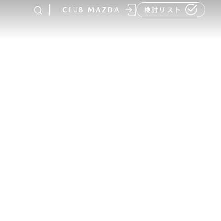
CLUB MAZDA
検討リスト
-
MAZDA CX
80
ラージSUV
¥4,781,700〜（消費税込）
販売店検索
イベント情報
マニュアル・取扱説明
書