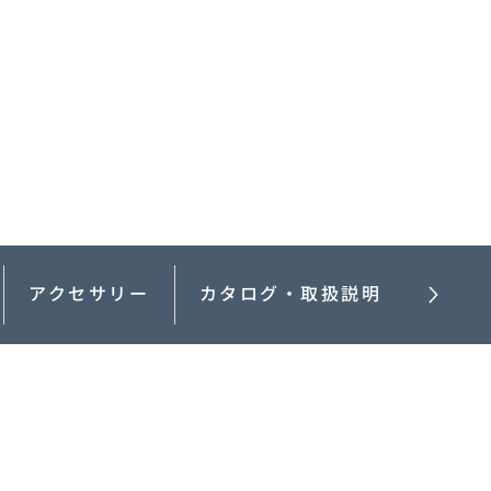
MAZDA3 FASTBACK
コンパクト・スポーツ
¥2,365,000〜（消費税込）
験
ウェブカタログのご紹
介
COMMUNITY
アクセサリー
カタログ・取扱説明書
-
MAZDA CX
3
エコカーラインナップ
コンパクトSUV
MAZDA DRIVING
¥2,704,900〜（消費税込）
カーケア・修理
ACADEMY