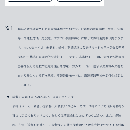
燃料消費率は定められた試験条件での値です。お客様の使用環境（気象、渋滞
等）や運転方法（急発進、エアコン使用時等）に応じて燃料消費率は異なりま
す。WLTCモードは、市街地、郊外、高速道路の各走行モードを平均的な使用時
間配分で構成した国際的な走行モードです 。市街地モードは、信号や渋滞等の
影響を受ける比較的低速な走行を想定、郊外モードは、信号や渋滞等の影響を
あまり受けない走行を想定、高速道路モードは、高速道路等での走行を想定し
ています。
掲載の内容は2026年6月26日現在のものです。
価格はメーカー希望小売価格（消費税10％込み）です。価格については販売会社が
独自に定めておりますので、詳しくは販売会社におたずねください。また、保険
料、税金（消費税を除く）、登録などに伴う諸費用や各販売会社でセットする付属