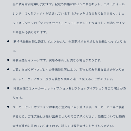
品の費用は別途申し受けます。記載の価格にはパンク修理キット、工具（ホイール
レンチ、けん引フック）が含まれています（ジャッキは含まれておりません。ショ
ップオプションの「ジャッキセット」としてご用意しております）。別途リサイク
ル料金が必要となります。
寒冷地仕様を特に設定しておりません。全車寒冷地を考慮した仕様となっておりま
す。
掲載画像はイメージです。実際の車両とは異なる場合があります。
ご覧いただくディスプレイの表示特性等により、実物と印象が異なる場合がありま
す。また、ボディカラー及び内装色が実車と違って見えることがあります。
掲載画像にはメーカーセットオプションおよびショップオプションを含む場合があ
ります。
メーカーセットオプションは車両ご注文時に申し受けます。メーカーの工場で装着
するため、ご注文後はお受け出来ませんのでご了承ください。価格については販売
会社が独自に決めておりますので、詳しくは販売会社におたずねください。