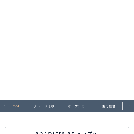
オーナーサポート
中古車
リコール情報
お問合せ/FAQ
ニュースルーム
企業・IR・採用
TOP
グレード比較
オープンカー
走行性能
デ
ROADSTER RF トップへ