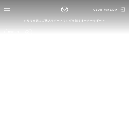
CLUB MAZDA
クルマを選ぶ
ご購入サポート
マツダを知る
オーナーサポート
ゲスト 様
クルマを選ぶ
検討リスト
ログイン
車種・グレード比較
MAZDAのSUV比較
MYページTOP
新規会員登録
QRコード
登録情報の変更
CLUB MAZDAとは
お知らせ配信の登録・解除
ご購入サポート
ログアウト
クルマ購入ガイド
カンタン見積り
販売店検索
試乗車検索
購入相談
マツダを知る