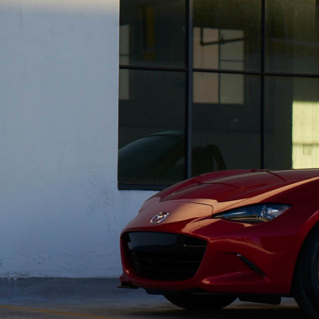
-
MAZDA MX
30
M
オーナーサポート
-
コ
ROTARY
EV
¥
コンパクトSUV
試乗車検索
購入
¥4,433,000〜（消費税込）
マツダミュージアム
CLASSIC MAZDA
マツ
中古車
メンテナンス
リコール情報
お問合せ/FAQ
ニュースルーム
MAZDA3 SEDAN
M
中古車検索
クレ
セダン
ス
カーライフケア
企業・IR・採用
DISCOVER with
MAZ
¥2,750,000〜（消費税込）
¥
サービス体制
新車
MAZDA
RA
スポ