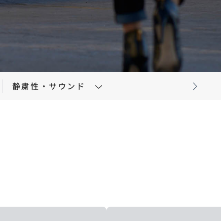
コーティング
法規情報
静粛性・サウンド
」
法規情報