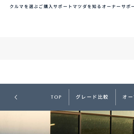
クルマを選ぶ
MAZDA ROADSTER / MAZDA ROADSTER RF
ご購入サポート
マツダを知る
オーナーサポ
ゲスト 様
クルマを選ぶ
車種・グレード比較
MAZDAのSUV比較
MYページTOP
ご購入サポート
マツダを知る
オーナーサポート
QRコード
登録情報の変更
CLUB MAZDAとは
お知らせ配信の登録・解除
ご購入サポート
-
MAZDA CX
30
新
ログアウト
クルマ購入ガイド
コンパクトSUV
ミ
カンタン見積り
¥2,640,000〜（消費税込）
¥
販売店検索
TOP
グレード比較
オー
試乗車検索
購入相談
クルマ購入ガイド
マツダの想い（ブラン
マツダコネクト
カン
MAZ
コネ
ド）
AOY
ス
マツダを知る