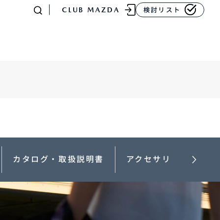
CLUB MAZDA
検討リスト
-
MAZDA CX
80
ラージSUV
¥4,781,700〜（消費税込）
カタログ・取扱説明書
アクセサリー
販売店検索
イベント情報
マニュアル・取扱説明
書