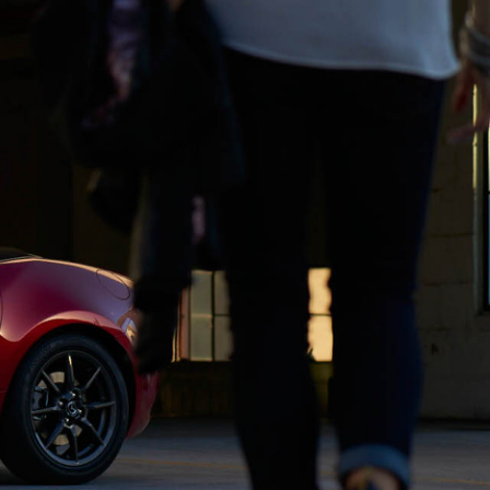
MAZDA3 FASTBACK
コンパクト・スポーツ
¥2,365,000〜（消費税込）
験
ウェブカタログのご紹
介
COMMUNITY
-
MAZDA CX
3
エコカーラインナップ
コンパクトSUV
MAZDA DRIVING
¥2,704,900〜（消費税込）
カーケア・修理
ACADEMY