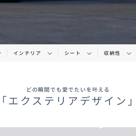
車保険
テナンスノート
延長保証
お客様
お引越しのとき
万が一の時は
インテリア
シート
収納性
どの瞬間でも愛でたいを叶える
「エクステリアデザイン
のお客様
お引越しのとき
万が一の時は