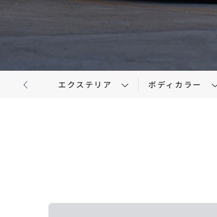
パックdeメンテ
メンテナンスパーツ
自動
メン
-
MAZDA CX
5
マツダオートリース・法人の
インフォメーション
MAZDA OFFICIAL
ミドルSUV
¥2,810,500〜（消費税込）
GOODS
リコール情報
エクステリア
ボディカラー
タイムズカーレンタル
マツダオートリース
法人
インフォメーション
リコール情報
タイムズカーレンタル