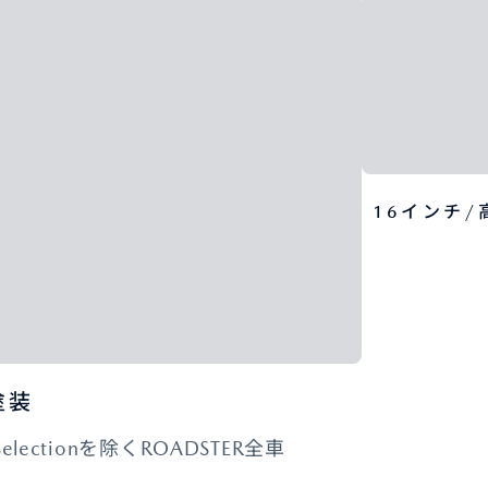
16インチ/
塗装
 Selectionを除くROADSTER全車