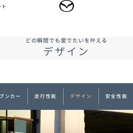
ート
ログイン
どの瞬間でも愛でたいを叶える
乗用車
軽自動車
商用車・特装車
福祉車両
デザイン
新規会員登録
-
-
型 MAZDA CX
5
MAZDA CX
60
ドルSUV
ラージSUV
3,300,000〜（消費税込）
¥3,828,000〜（消費税込）
プンカー
走行性能
デザイン
安全性能
タン見積り
DA TRANS
クティッドサービ
車種・グレード比較
MAZDA BRAND
オーナーアクセサリー
AMA
SPACE OSAKA