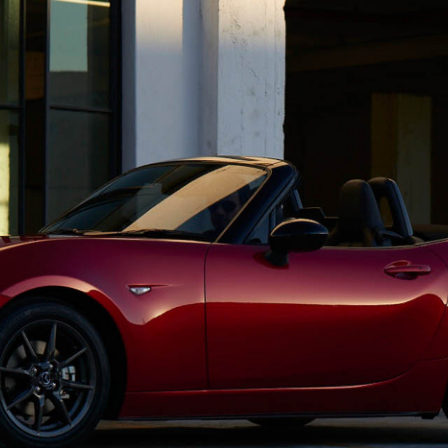
-
AZDA MX
30
MAZDA2
ンパクトSUV
コンパクト
2,935,900〜（消費税込）
¥1,720,400〜（消費税込）
相談
CX-5モニター試乗体
ダのある暮らし
実施中​
マツダつくりたいラジ
オ
AZDA ROADSTER
MAZDA ROADSTER
ジットプラン
サポカーラインナップ
ポーツ・オープン
RF
DA SPIRIT
MAZDA SPIRIT
2,959,000〜（消費税込）
スポーツ・オープン
保証
車検・点検
CING（モーター
RACING ROADSTER
¥3,850,000〜（消費税込）
ーツ）