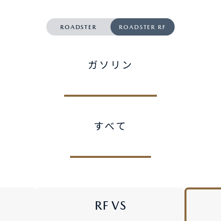
-
AZDA MX
30
MAZDA2
ROADSTER
ROADSTER RF
ンパクトSUV
コンパクト
2,935,900〜（消費税込）
¥1,720,400〜（消費税込）
相談
CX-5モニター試乗体
ガソリン
ダのある暮らし
実施中​
マツダつくりたいラジ
オ
すべて
AZDA ROADSTER
MAZDA ROADSTER
ジットプラン
サポカーラインナップ
ポーツ・オープン
RF
DA SPIRIT
MAZDA SPIRIT
2,959,000〜（消費税込）
スポーツ・オープン
保証
車検・点検
CING（モーター
RACING ROADSTER
¥3,850,000〜（消費税込）
ーツ）
RF VS