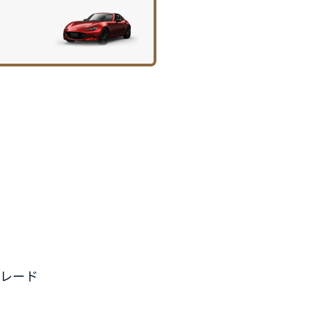
コーティング
法規情報
レード
法規情報