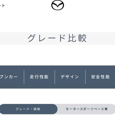
ート
ログイン
グレード比較
乗用車
軽自動車
商用車・特装車
福祉車両
新規会員登録
-
-
型 MAZDA CX
5
MAZDA CX
60
ドルSUV
ラージSUV
プンカー
走行性能
デザイン
安全性能
3,300,000〜（消費税込）
¥3,828,000〜（消費税込）
タン見積り
DA TRANS
クティッドサービ
車種・グレード比較
MAZDA BRAND
オーナーアクセサリー
AMA
SPACE OSAKA
グレード・価格
モータースポーツベース車