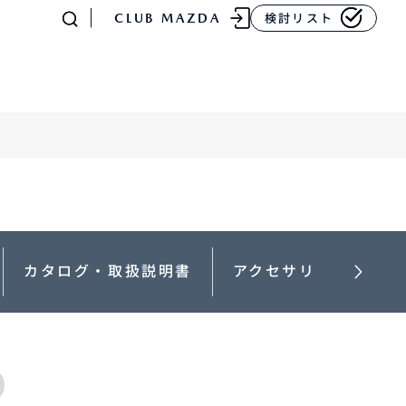
CLUB MAZDA
検討リスト
-
MAZDA CX
80
ラージSUV
カタログ・取扱説明書
アクセサリー
¥4,781,700〜（消費税込）
販売店検索
イベント情報
マニュアル・取扱説明
書