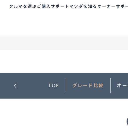
クルマを選ぶ
MAZDA ROADSTER / MAZDA ROADSTER RF
ご購入サポート
マツダを知る
オーナーサポ
ゲスト 様
クルマを選ぶ
車種・グレード比較
MAZDAのSUV比較
MYページTOP
ご購入サポート
マツダを知る
オーナーサポート
QRコード
登録情報の変更
CLUB MAZDAとは
お知らせ配信の登録・解除
ご購入サポート
-
MAZDA CX
30
新
ログアウト
クルマ購入ガイド
コンパクトSUV
ミ
カンタン見積り
TOP
グレード比較
オー
¥2,640,000〜（消費税込）
¥
販売店検索
試乗車検索
購入相談
クルマ購入ガイド
マツダの想い（ブラン
マツダコネクト
カン
MAZ
コネ
ド）
AOY
ス
マツダを知る