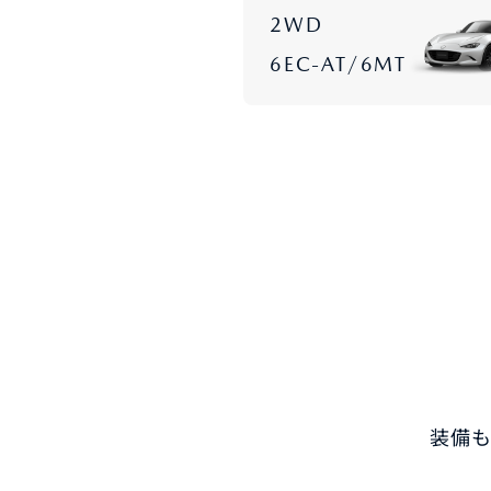
2WD
6EC-AT/6MT
パックdeメンテ
メンテナンスパーツ
自動
メン
-
MAZDA CX
5
マツダオートリース・法人の
インフォメーション
MAZDA OFFICIAL
ミドルSUV
¥2,810,500〜（消費税込）
GOODS
リコール情報
タイムズカーレンタル
マツダオートリース
法人
インフォメーション
装備
リコール情報
タイムズカーレンタル