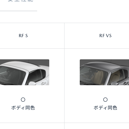
RF S
RF VS
〇
〇
ボディ同色
ボディ同色