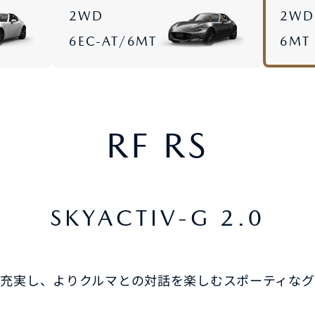
2WD
2WD
6EC-AT/6MT
6MT
車保険
テナンスノート
延長保証
お客様
お引越しのとき
万が一の時は
RF RS
SKYACTIV-G 2.0
のお客様
も充実し、よりクルマとの対話を楽しむスポーティなグ
お引越しのとき
万が一の時は