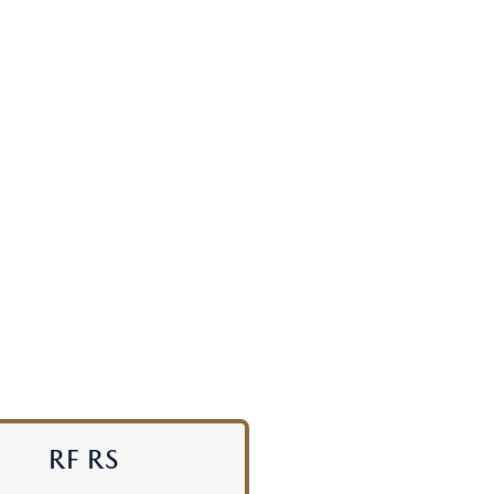
MAZDA3 FASTBACK
コンパクト・スポーツ
¥2,365,000〜（消費税込）
験
ウェブカタログのご紹
介
COMMUNITY
-
MAZDA CX
3
エコカーラインナップ
コンパクトSUV
MAZDA DRIVING
¥2,704,900〜（消費税込）
カーケア・修理
ACADEMY
RF RS