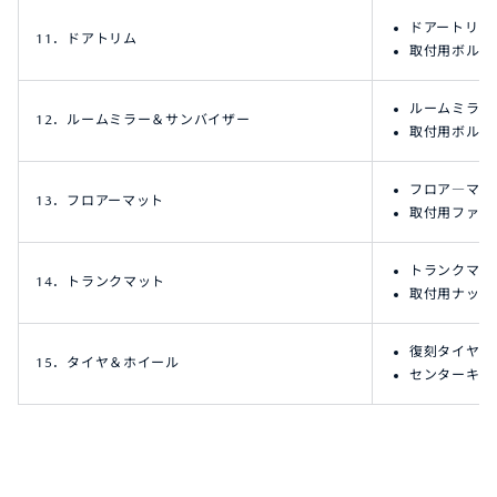
ドアートリム
11．ドアトリム
取付用ボルト
ルームミラー
12．ルームミラー＆サンバイザー
取付用ボルト
フロア―マッ
13．フロアーマット
取付用ファス
トランクマッ
14．トランクマット
取付用ナット
復刻タイヤ,
15．タイヤ＆ホイール
センターキャ