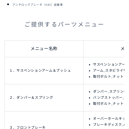
アンチロックブレーキ（ABS）装着車
ご提供するパーツメニュー
メニュー名称
メ
サスペンションアーム(
１．サスペンションアーム＆ブッシュ
アーム,スタビライザー
取付ボルト,ナット
ダンパー,スプリング(
２．ダンパー＆スプリング
バンプストッパー,ア
取付ボルト,ナット
オーバーホールキット 
ブレーキディスク,パ
３．フロントブレーキ