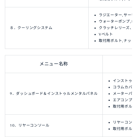
ラジエーター,サーモ
ウォーターポンプ,ホ
８．クーリングシステム
クラッチレリーズ、
Vベルト
取付用ボルト,ナット
メニュー名称
インストゥル
コラムカバー
9．ダッシュボード＆インストゥルメンタルパネル
メーターパネ
エアコンプレ
取付用ボルト
リヤーコンソ
10．リヤーコンソール
取付用ボルト