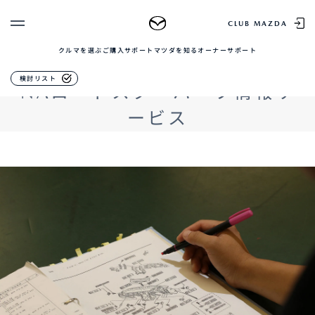
NAロードスターレストアサー
CLUB MAZDA
ビス
クルマを選ぶ
ご購入サポート
マツダを知る
オーナーサポート
ゲスト 様
クルマを選ぶ
検討リスト
NAロードスターパーツ情報サ
ログイン
車種・グレード比較
MAZDAのSUV比較
ービス
MYページTOP
新規会員登録
QRコード
登録情報の変更
CLUB MAZDAとは
お知らせ配信の登録・解除
ご購入サポート
ログアウト
クルマ購入ガイド
カンタン見積り
販売店検索
試乗車検索
購入相談
マツダを知る