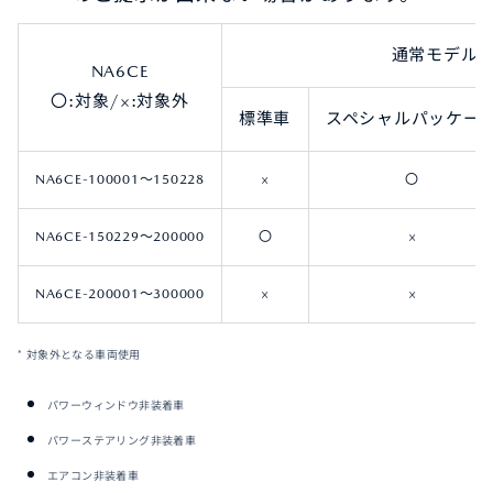
通常モデル
NA6CE
〇:対象/×:対象外
標準車
スペシャルパッケー
NA6CE-100001～150228
×
〇
NA6CE-150229～200000
〇
×
NA6CE-200001～300000
×
×
* 対象外となる車両使用
パワーウィンドウ非装着車
パワーステアリング非装着車
エアコン非装着車