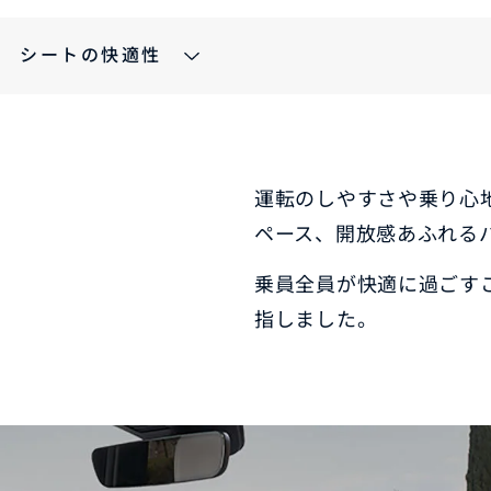
シートの快適性
車保険
テナンスノート
延長保証
お客様
お引越しのとき
万が一の時は
運転のしやすさや乗り心
ペース、開放感あふれる
乗員全員が快適に過ごす
指しました。
のお客様
お引越しのとき
万が一の時は