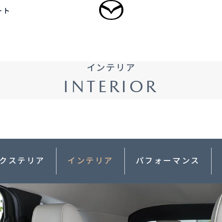
ート
ログイン
インテリア
乗用車
軽自動車
商用車・特装車
福祉車両
INTERIOR
新規会員登録
-
-
型 MAZDA CX
5
MAZDA CX
60
ドルSUV
ラージSUV
3,300,000〜（消費税込）
¥3,828,000〜（消費税込）
クステリア
インテリア
パフォーマンス
タン見積り
DA TRANS
クティッドサービ
車種・グレード比較
MAZDA BRAND
オーナーアクセサリー
AMA
SPACE OSAKA