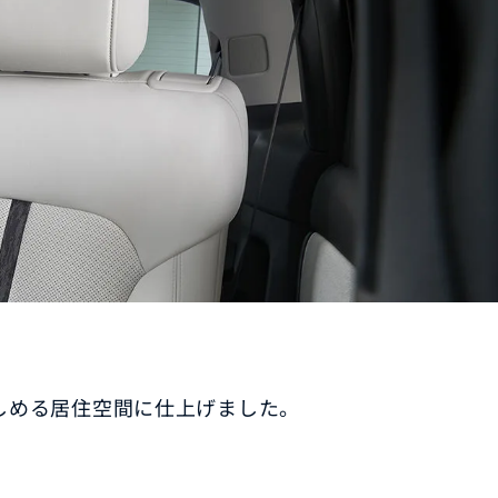
MAZDA3 FASTBACK
コンパクト・スポーツ
¥2,365,000〜（消費税込）
験
ウェブカタログのご紹
介
COMMUNITY
-
MAZDA CX
3
エコカーラインナップ
コンパクトSUV
MAZDA DRIVING
¥2,704,900〜（消費税込）
カーケア・修理
しめる居住空間に仕上げました。
ACADEMY