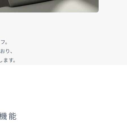
フ。
おり、
します。
機能