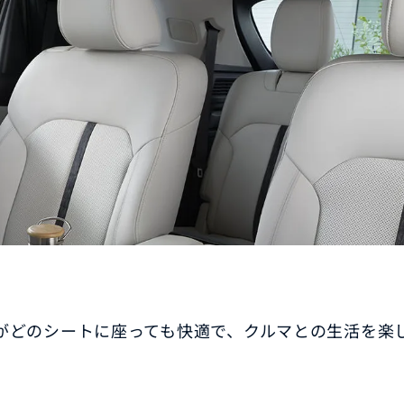
-
AZDA MX
30
MAZDA2
ンパクトSUV
コンパクト
2,935,900〜（消費税込）
¥1,720,400〜（消費税込）
相談
CX-5モニター試乗体
ダのある暮らし
実施中​
マツダつくりたいラジ
オ
AZDA ROADSTER
MAZDA ROADSTER
ジットプラン
サポカーラインナップ
ポーツ・オープン
RF
DA SPIRIT
MAZDA SPIRIT
2,959,000〜（消費税込）
スポーツ・オープン
保証
車検・点検
がどのシートに座っても快適で、クルマとの生活を楽
CING（モーター
RACING ROADSTER
¥3,850,000〜（消費税込）
ーツ）