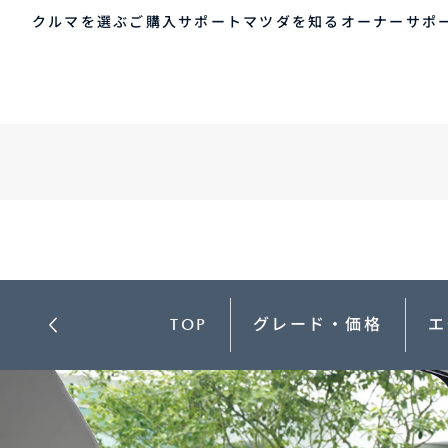
クルマを選ぶ
MAZDA CX-80
ご購入サポート
マツダを知る
オーナーサポ
ゲスト 様
クルマを選ぶ
車種・グレード比較
MAZDAのSUV比較
MYページTOP
ご購入サポート
マツダを知る
オーナーサポート
QRコード
登録情報の変更
CLUB MAZDAとは
お知らせ配信の登録・解除
ご購入サポート
-
MAZDA CX
30
新
ログアウト
クルマ購入ガイド
コンパクトSUV
ミ
カンタン見積り
¥2,640,000〜（消費税込）
¥
販売店検索
TOP
グレード・価格
エ
試乗車検索
購入相談
クルマ購入ガイド
マツダの想い（ブラン
マツダコネクト
カン
MAZ
コネ
ド）
AOY
ス
マツダを知る