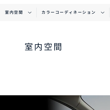
室内空間
カラーコーディネーション
パックdeメンテ
メンテナンスパーツ
自動
メン
-
MAZDA CX
5
マツダオートリース・法人の
インフォメーション
MAZDA OFFICIAL
ミドルSUV
¥2,810,500〜（消費税込）
GOODS
リコール情報
室内空間
タイムズカーレンタル
マツダオートリース
法人
インフォメーション
リコール情報
タイムズカーレンタル