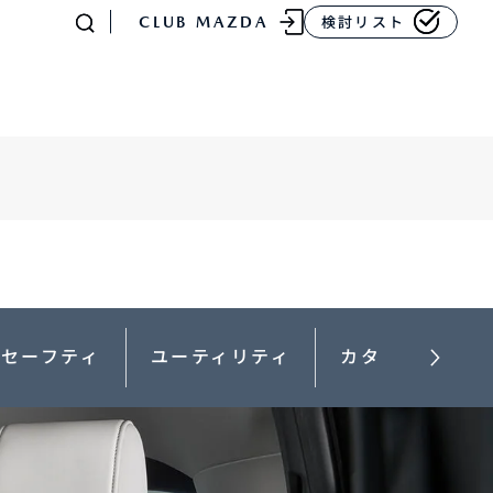
CLUB MAZDA
検討リスト
-
MAZDA CX
80
ラージSUV
¥4,781,700〜（消費税込）
セーフティ
ユーティリティ
カタログ・スペ
販売店検索
イベント情報
マニュアル・取扱説明
書