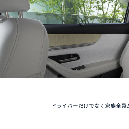
-
MAZDA MX
30
M
オーナーサポート
-
コ
ROTARY
EV
¥
コンパクトSUV
試乗車検索
購入
¥4,433,000〜（消費税込）
マツダミュージアム
CLASSIC MAZDA
マツ
中古車
メンテナンス
リコール情報
お問合せ/FAQ
ニュースルーム
MAZDA3 SEDAN
M
中古車検索
クレ
セダン
ス
カーライフケア
企業・IR・採用
DISCOVER with
MAZ
¥2,750,000〜（消費税込）
¥
サービス体制
新車
ドライバーだけでなく家族全員
MAZDA
RA
スポ