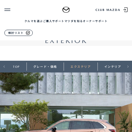
MAZDA CX-80
CLUB MAZDA
クルマを選ぶ
ご購入サポート
マツダを知る
オーナーサポート
ゲスト 様
クルマを選ぶ
エクステリア
検討リスト
EXTERIOR
ログイン
車種・グレード比較
MAZDAのSUV比較
MYページTOP
新規会員登録
QRコード
登録情報の変更
CLUB MAZDAとは
お知らせ配信の登録・解除
TOP
グレード・価格
エクステリア
インテリア
ご購入サポート
ログアウト
クルマ購入ガイド
カンタン見積り
販売店検索
試乗車検索
購入相談
マツダを知る