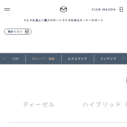
MAZDA CX-80
CLUB MAZDA
クルマを選ぶ
ご購入サポート
マツダを知る
オーナーサポート
ゲスト 様
クルマを選ぶ
グレード・価格
検討リスト
ログイン
車種・グレード比較
MAZDAのSUV比較
MYページTOP
新規会員登録
QRコード
登録情報の変更
TOP
グレード・価格
エクステリア
インテリア
CLUB MAZDAとは
お知らせ配信の登録・解除
ご購入サポート
ログアウト
クルマ購入ガイド
カンタン見積り
販売店検索
試乗車検索
購入相談
ディーゼル
ハイブリッド
マツダを知る