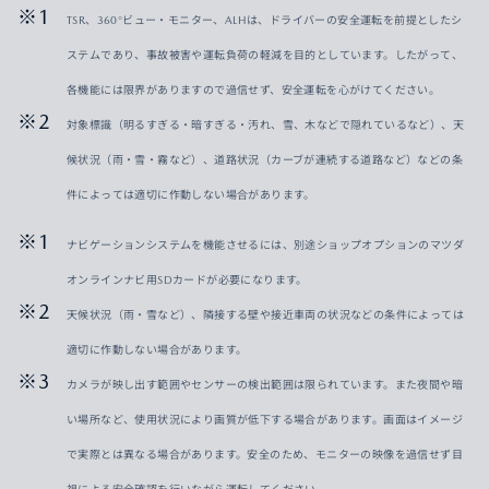
TSR、360°ビュー・モニター、ALHは、ドライバーの安全運転を前提としたシ
ステムであり、事故被害や運転負荷の軽減を目的としています。したがって、
各機能には限界がありますので過信せず、安全運転を心がけてください。
対象標識（明るすぎる・暗すぎる・汚れ、雪、木などで隠れているなど）、天
候状況（雨・雪・霧など）、道路状況（カーブが連続する道路など）などの条
件によっては適切に作動しない場合があります。
ナビゲーションシステムを機能させるには、別途ショップオプションのマツダ
オンラインナビ用SDカードが必要になります。
天候状況（雨・雪など）、隣接する壁や接近車両の状況などの条件によっては
適切に作動しない場合があります。
カメラが映し出す範囲やセンサーの検出範囲は限られています。また夜間や暗
い場所など、使用状況により画質が低下する場合があります。画面はイメージ
で実際とは異なる場合があります。安全のため、モニターの映像を過信せず目
視による安全確認を行いながら運転してください。