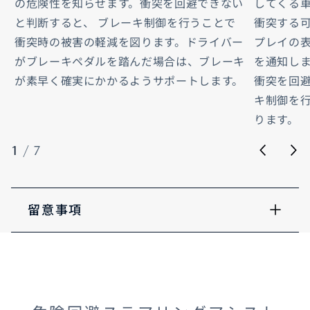
の危険性を知らせます。衝突を回避できない
してくる
と判断すると、 ブレーキ制御を行うことで
衝突する
衝突時の被害の軽減を図ります。ドライバー
プレイの
がブレーキペダルを踏んだ場合は、ブレーキ
を通知し
が素早く確実にかかるようサポートします。
衝突を回
キ制御を
ります。
1
/
7
留意事項