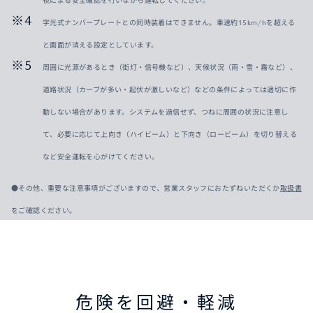
字光式ナンバープレートとの同時装着はできません。車速約15km/hを超える
と画面が消える設定としています。
周囲に光源があるとき（街灯・信号機など）、天候状況（雨・雪・霧など）、
道路状況（カーブが多い・起伏が激しいなど）などの条件によっては適切に作
動しない場合があります。システムを過信せず、つねに周囲の状況に注意し
て、必要に応じて上向き（ハイビーム）と下向き（ロービーム）を切り替える
など安全運転を心がけてください。
●その他、重要な注意事項がございますので、営業スタッフにおたずねいただくか
取扱書
をご確認ください。
危険を回避・軽減