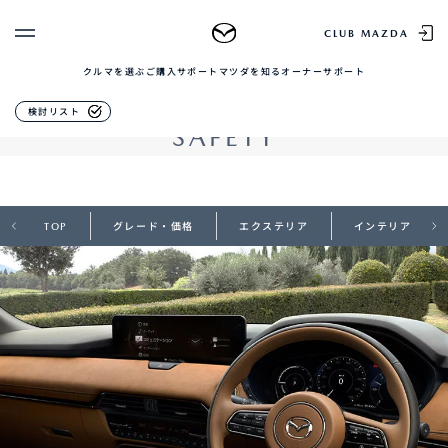
MAZDA CX-80
CLUB MAZDA
クルマを選ぶ
ご購入サポート
マツダを知る
オーナーサポート
ゲスト 様
クルマを選ぶ
セーフティ
検討リスト
SAFETY
ログイン
車種・グレード比較
MAZDAのSUV比較
MYページTOP
新規会員登録
QRコード
登録情報の変更
CLUB MAZDAとは
お知らせ配信の登録・解除
TOP
グレード・価格
エクステリア
インテリア
ご購入サポート
ログアウト
クルマ購入ガイド
カンタン見積り
販売店検索
試乗車検索
購入相談
マツダを知る