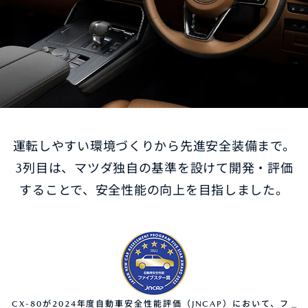
オーナーサポート
中古車
リコール情報
運転しやすい環境づくりから先進安全装備まで。
お問合せ/FAQ
3列目は、マツダ独自の基準を設けて開発・評価
することで、安全性能の向上を目指しました。
ニュースルーム
企業・IR・採用
CX-80が2024年度自動車安全性能評価（JNCAP）において、フ