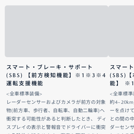
スマート・ブレーキ・サポート
スマー
(SBS) 【前方検知機能】※1※3※4
(SBS
運転支援機能
能】 ※
<全車標準装備>
<全車標準
レーダーセンサーおよびカメラが前方の対象
約4~20
物(前方車、歩行者、自転車、自動二輪車)へ
ーを点け
衝突する可能性があると判断したとき、 ディ
との間の中
スプレイの表示と警報音でドライバーに衝突
ダーセン