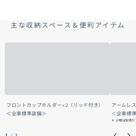
主な収納スペース＆便利アイテム
フロントカップホルダー×2（リッド付き）
アームレ
＜全車標準装備＞
＜全車標
＊ 小物は別売り
1
/
3