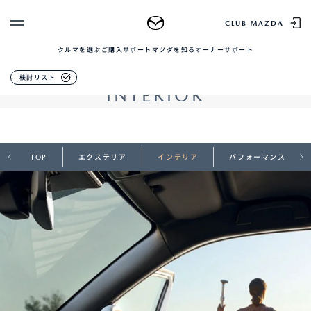
MAZDA MX-30
CLUB MAZDA
クルマを選ぶ
ご購入サポート
マツダを知る
オーナーサポート
ゲスト 様
クルマを選ぶ
インテリア
検討リスト
INTERIOR
ログイン
車種・グレード比較
MAZDAのSUV比較
MYページTOP
新規会員登録
QRコード
登録情報の変更
CLUB MAZDAとは
お知らせ配信の登録・解除
TOP
エクステリア
インテリア
パフォーマンス
ご購入サポート
ログアウト
クルマ購入ガイド
カンタン見積り
販売店検索
試乗車検索
購入相談
マツダを知る