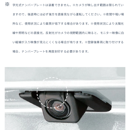
字光式ナンバープレートは装着できません。※カメラが映し出す範囲は限られてい
ますので、後退時には必ず後方を直接見ながら運転してください。※夜間や暗い場
所など、使用状況により画質が低下する場合があります。※使用状況により太陽光
線や照明などの直接光、反射光がカメラの視野範囲内に映ると、モニター映像に白
い縦線が入り映像が見えにくくなる場合が有ります。※登録後車両に取り付けする
場合、ナンバープレートを再度封印する必要があります。