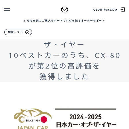
MAZDA CX-80
CLUB MAZDA
クルマを選ぶ
ご購入サポート
マツダを知る
オーナーサポート
ゲスト 様
クルマを選ぶ
2024-2025日本カー・オブ・
検討リスト
ログイン
車種・グレード比較
ザ・イヤー
MAZDAのSUV比較
MYページTOP
新規会員登録
QRコード
10ベストカーのうち、CX-80
登録情報の変更
CLUB MAZDAとは
が第2位の高評価を
お知らせ配信の登録・解除
ご購入サポート
獲得しました
ログアウト
クルマ購入ガイド
カンタン見積り
販売店検索
試乗車検索
購入相談
マツダを知る