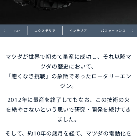
オーナーサポート
TOP
エクステリア
インテリア
パフォーマンス
中古車
マツダが世界で初めて量産に成功し、それ以降マ
リコール情報
ツダの歴史において、
お問合せ/FAQ
「飽くなき挑戦」の象徴であったロータリーエン
ジン。
ニュースルーム
2012年に量産を終了してもなお、この技術の火
企業・IR・採用
を絶やさないという思いで研究・開発を続けてき
ました。
そして、約10年の歳月を経て、マツダの電動化を