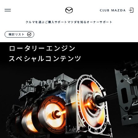
MAZDA MX-30
CLUB MAZDA
クルマを選ぶ
ご購入サポート
マツダを知る
オーナーサポート
ゲスト 様
クルマを選ぶ
検討リスト
ログイン
車種・グレード比較
MAZDAのSUV比較
MYページTOP
新規会員登録
QRコード
登録情報の変更
CLUB MAZDAとは
お知らせ配信の登録・解除
ご購入サポート
ログアウト
クルマ購入ガイド
カンタン見積り
販売店検索
試乗車検索
購入相談
マツダを知る