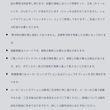
品の費用は別途申し受けます。記載の価格にはパンク修理キット、工具（ホイール
レンチ、けん引フック）が含まれています（ジャッキは含まれておりません。ショ
ップオプションの「ジャッキセット」としてご用意しております）。別途リサイク
ル料金が必要となります。
寒冷地仕様を特に設定しておりません。全車寒冷地を考慮した仕様となっておりま
す。
掲載画像はイメージです。実際の車両とは異なる場合があります。
ご覧いただくディスプレイの表示特性等により、実物と印象が異なる場合がありま
す。また、ボディカラー及び内装色が実車と違って見えることがあります。
掲載画像にはメーカーセットオプションおよびショップオプションを含む場合があ
ります。
メーカーセットオプションは車両ご注文時に申し受けます。メーカーの工場で装着
するため、ご注文後はお受け出来ませんのでご了承ください。価格については販売
会社が独自に決めておりますので、詳しくは販売会社におたずねください。