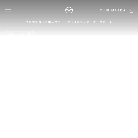
CLUB MAZDA
クルマを選ぶ
ご購入サポート
マツダを知る
オーナーサポート
ゲスト 様
クルマを選ぶ
検討リスト
ログイン
車種・グレード比較
MAZDAのSUV比較
MYページTOP
新規会員登録
QRコード
登録情報の変更
CLUB MAZDAとは
お知らせ配信の登録・解除
ご購入サポート
ログアウト
クルマ購入ガイド
カンタン見積り
販売店検索
試乗車検索
購入相談
マツダを知る