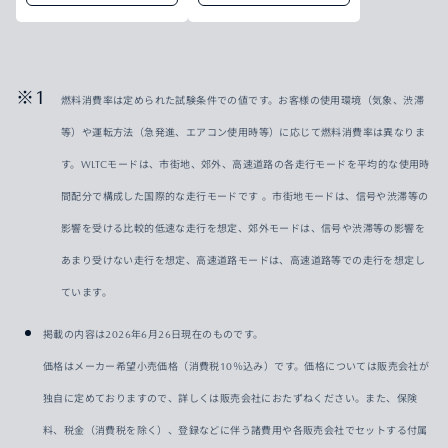
燃料消費率は定められた試験条件での値です。お客様の使用環境（気象、渋滞
等）や運転方法（急発進、エアコン使用時等）に応じて燃料消費率は異なりま
す。WLTCモードは、市街地、郊外、高速道路の各走行モードを平均的な使用時
間配分で構成した国際的な走行モードです 。市街地モードは、信号や渋滞等の
影響を受ける比較的低速な走行を想定、郊外モードは、信号や渋滞等の影響を
あまり受けない走行を想定、高速道路モードは、高速道路等での走行を想定し
ています。
掲載の内容は2026年6月26日現在のものです。
価格はメーカー希望小売価格（消費税10％込み）です。価格については販売会社が
独自に定めておりますので、詳しくは販売会社におたずねください。また、保険
料、税金（消費税を除く）、登録などに伴う諸費用や各販売会社でセットする付属