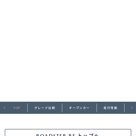
オーナーサポート
中古車
リコール情報
お問合せ/FAQ
ニュースルーム
企業・IR・採用
TOP
グレード比較
オープンカー
走行性能
デ
ROADSTER RF トップへ