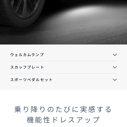
オーナーサポート
中古車
リコール情報
ウェルカムランプ
スカッフプレート
お問合せ/FAQ
スポーツペダルセット
ニュースルーム
企業・IR・採用
乗り降りのたびに実感する
機能性ドレスアップ