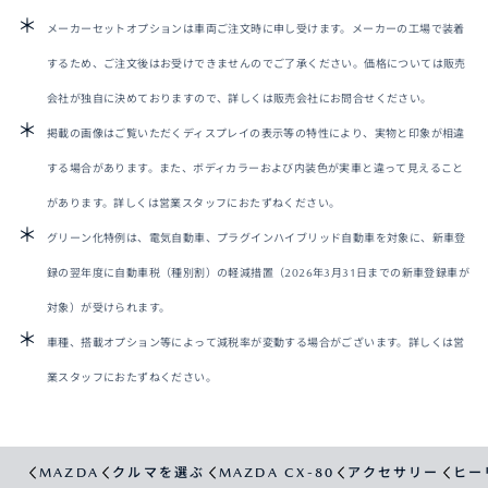
メーカーセットオプションは車両ご注文時に申し受けます。メーカーの工場で装着
するため、ご注文後はお受けできませんのでご了承ください。価格については販売
会社が独自に決めておりますので、詳しくは販売会社にお問合せください。
掲載の画像はご覧いただくディスプレイの表示等の特性により、実物と印象が相違
する場合があります。また、ボディカラーおよび内装色が実車と違って見えること
があります。詳しくは営業スタッフにおたずねください。
グリーン化特例は、電気自動車、プラグインハイブリッド自動車を対象に、新車登
録の翌年度に自動車税（種別割）の軽減措置（2026年3月31日までの新車登録車が
対象）が受けられます。
車種、搭載オプション等によって減税率が変動する場合がございます。詳しくは営
業スタッフにおたずねください。
MAZDA
クルマを選ぶ
MAZDA CX-80
アクセサリー
ヒー