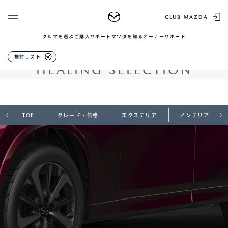
アクセサリー
CLUB MAZDA
クルマを選ぶ
ご購入サポート
マツダを知る
オーナーサポート
ゲスト 様
クルマを選ぶ
ヒーリングセレクション
検討リスト
HEALING SELECTION
ログイン
車種・グレード比較
MAZDAのSUV比較
MYページTOP
新規会員登録
QRコード
登録情報の変更
CLUB MAZDAとは
お知らせ配信の登録・解除
TOP
グレード・価格
エクステリア
インテリア
ご購入サポート
ログアウト
クルマ購入ガイド
カンタン見積り
販売店検索
試乗車検索
購入相談
マツダを知る